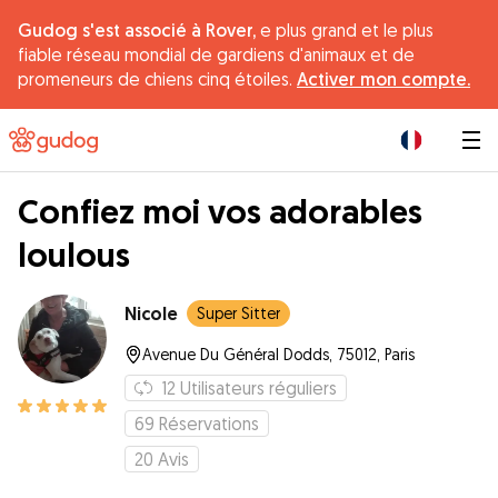
Gudog s'est associé à Rover,
e plus grand et le plus
fiable réseau mondial de gardiens d'animaux et de
promeneurs de chiens cinq étoiles.
Activer mon compte.
|
Confiez moi vos adorables
loulous
Nicole
Super Sitter
Avenue Du Général Dodds, 75012, Paris
12
Utilisateurs réguliers
69
Réservations
20
Avis