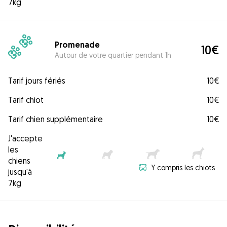
7kg
Promenade
10€
Autour de votre quartier pendant 1h
Tarif jours fériés
10€
Tarif chiot
10€
Tarif chien supplémentaire
10€
J'accepte
les
chiens
Y compris les chiots
jusqu'à
7kg