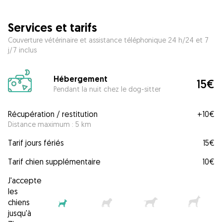
Services et tarifs
Couverture vétérinaire et assistance téléphonique 24 h/24 et 7
j/7 inclus
Hébergement
15€
Pendant la nuit chez le dog-sitter
Récupération / restitution
+
10€
Distance maximum : 5 km
Tarif jours fériés
15€
Tarif chien supplémentaire
10€
J'accepte
les
chiens
jusqu'à