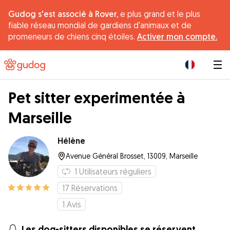
Gudog s'est associé à Rover,
e plus grand et le plus
fiable réseau mondial de gardiens d'animaux et de
promeneurs de chiens cinq étoiles.
Activer mon compte.
|
Pet sitter experimentée à
Marseille
Hélène
Avenue Général Brosset, 13009, Marseille
1
Utilisateurs réguliers
17
Réservations
1
Avis
Les dog-sitters disponibles se réservent