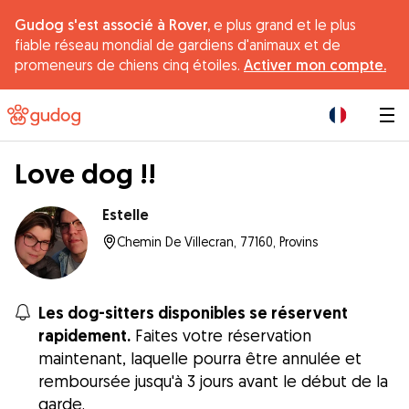
Gudog s'est associé à Rover,
e plus grand et le plus
fiable réseau mondial de gardiens d'animaux et de
promeneurs de chiens cinq étoiles.
Activer mon compte.
|
Love dog !!
Estelle
Chemin De Villecran, 77160, Provins
Les dog-sitters disponibles se réservent
rapidement.
Faites votre réservation
maintenant, laquelle pourra être annulée et
remboursée jusqu'à 3 jours avant le début de la
garde.