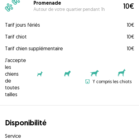
Promenade
10€
Autour de votre quartier pendant 1h
Tarif jours fériés
10€
Tarif chiot
10€
Tarif chien supplémentaire
10€
J'accepte
les
chiens
de
Y compris les chiots
toutes
tailles
Disponibilité
Service