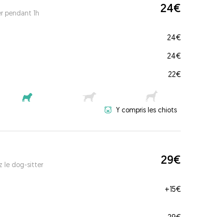
24€
er pendant 1h
24€
24€
22€
Y compris les chiots
29€
 le dog-sitter
+
15€