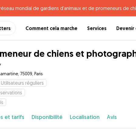
e réseau mondial de gardiens d'animaux et de promeneurs de chi
tters
Comment cela marche
Services
Devenir 
meneur de chiens et photographe 
y
Lamartine, 75009, Paris
Utilisateurs réguliers
servations
is
s et tarifs
Disponibilité
Localisation
Avis