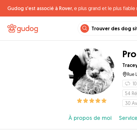
Gudog s'est associé à Rover,
e plus grand et le plus fiabl
Trouver des dog si
Pro
Trace
Rue 
10
54
Ré
30
Av
À propos de moi
Service