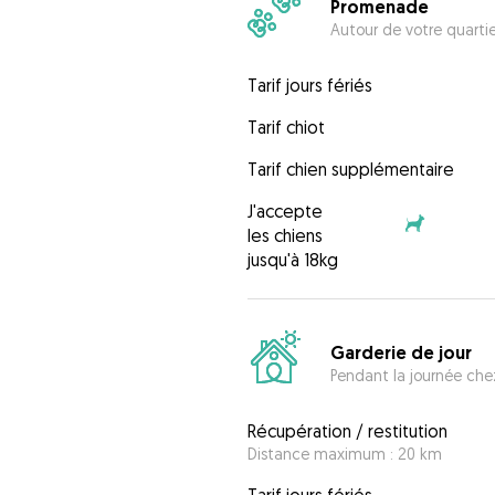
Promenade
Autour de votre quarti
Tarif jours fériés
Tarif chiot
Tarif chien supplémentaire
J'accepte
les chiens
jusqu'à 18kg
Garderie de jour
Pendant la journée chez
Récupération / restitution
Distance maximum : 20 km