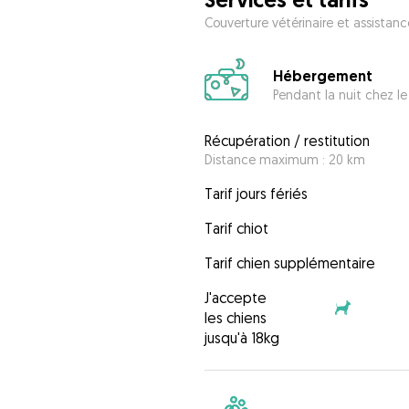
Couverture vétérinaire et assistanc
Hébergement
Pendant la nuit chez le
Récupération / restitution
Distance maximum : 20 km
Tarif jours fériés
Tarif chiot
Tarif chien supplémentaire
J'accepte
les chiens
jusqu'à 18kg