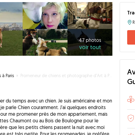
Tra
R
47
photos
voir
47 photos
voir tout
tout
Av
 à Paris
»
Promeneur de chiens et photographe d'Art à Paris!
G
ser du temps avec un chien. Je suis américaine et mon
s je parle Chien couramment. J'ai quelques endroits
 pour me promener près de mon appartement, mais
ttes Chaumont ou au Bois de Boulogne pour le
ère que les petits chiens passent la nuit avec moi
bre est très petite. Pour les promenades, je préfère