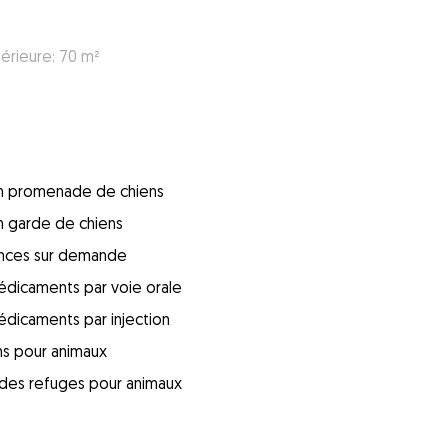
térieure: 70 m²
 en promenade de chiens
en garde de chiens
ences sur demande
édicaments par voie orale
édicaments par injection
ins pour animaux
s des refuges pour animaux