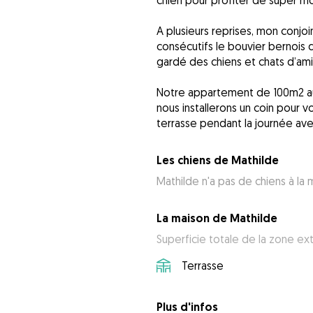
chien pour profiter de super mom
A plusieurs reprises, mon conj
consécutifs le bouvier bernois 
gardé des chiens et chats d’am
Notre appartement de 100m2 au
nous installerons un coin pour vo
terrasse pendant la journée ave
Les chiens de Mathilde
Mathilde n'a pas de chiens à la 
La maison de Mathilde
Superficie totale de la zone ex
Terrasse
Plus d'infos