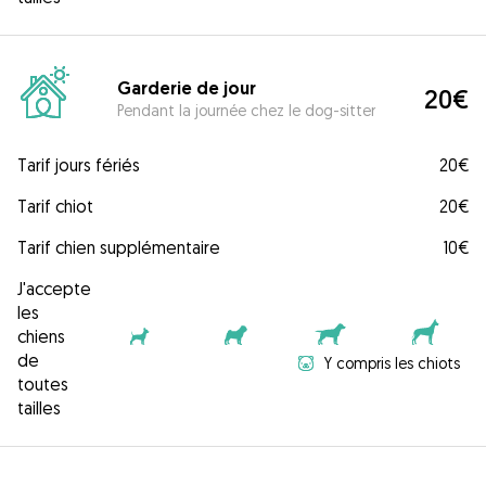
Garderie de jour
20€
Pendant la journée chez le dog-sitter
Tarif jours fériés
20€
Tarif chiot
20€
Tarif chien supplémentaire
10€
J'accepte
les
chiens
de
Y compris les chiots
toutes
tailles