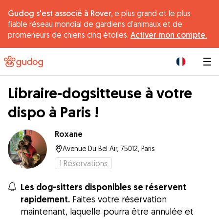
Gudog s'est associé à Rover,
e plus grand et le plus
fiable réseau mondial de gardiens d'animaux et de
promeneurs de chiens cinq étoiles.
Activer mon compte.
|
Libraire-dogsitteuse à votre
dispo à Paris !
Roxane
Avenue Du Bel Air, 75012, Paris
1
Réservations
Les dog-sitters disponibles se réservent
rapidement.
Faites votre réservation
maintenant, laquelle pourra être annulée et