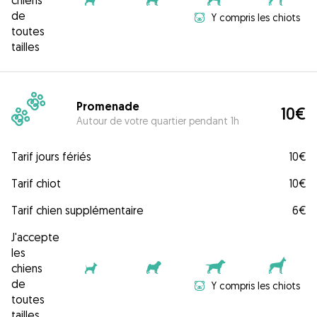
chiens
de
Y compris les chiots
toutes
tailles
Promenade
10€
Autour de votre quartier pendant 1h
Tarif jours fériés
10€
Tarif chiot
10€
Tarif chien supplémentaire
6€
J'accepte
les
chiens
de
Y compris les chiots
toutes
tailles