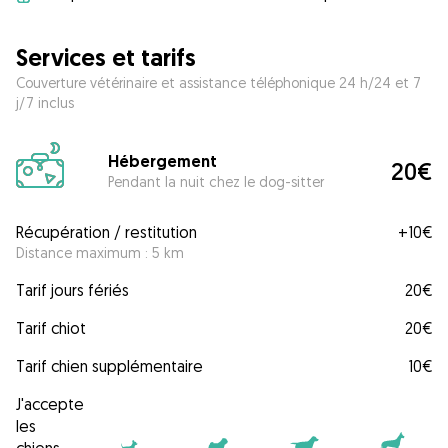
Services et tarifs
Couverture vétérinaire et assistance téléphonique 24 h/24 et 7
j/7 inclus
Hébergement
20€
Pendant la nuit chez le dog-sitter
Récupération / restitution
+
10€
Distance maximum : 5 km
Tarif jours fériés
20€
Tarif chiot
20€
Tarif chien supplémentaire
10€
J'accepte
les