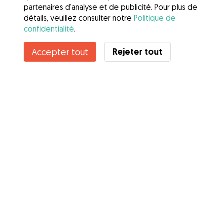
partenaires d'analyse et de publicité. Pour plus de
détails, veuillez consulter notre
Politique de
confidentialité
.
Contacter Roxane
Rejeter tout
Accepter tout
Connaissez-vous les avantages de Gudog ? Voir plus
Services
Comment cela marche
À propos de Gudog
Avis
Couverture vétérinaire
Conseils aux propriétaires
Conseils aux Dog Sitters