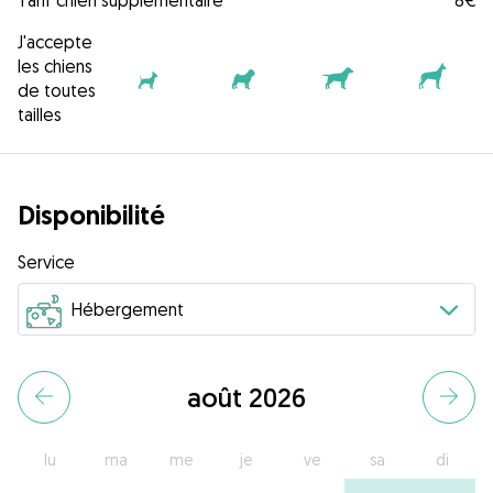
Tarif chien supplémentaire
8€
J'accepte
les chiens
de toutes
tailles
Disponibilité
Service
août 2026
lu
ma
me
je
ve
sa
di