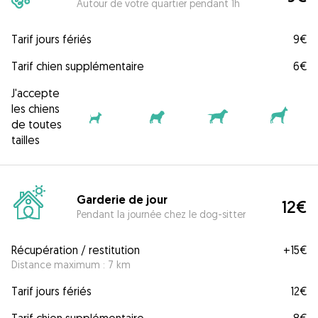
Autour de votre quartier pendant 1h
Tarif jours fériés
9€
Tarif chien supplémentaire
6€
J'accepte
les chiens
de toutes
tailles
Garderie de jour
12€
Pendant la journée chez le dog-sitter
Récupération / restitution
+
15€
Distance maximum : 7 km
Tarif jours fériés
12€