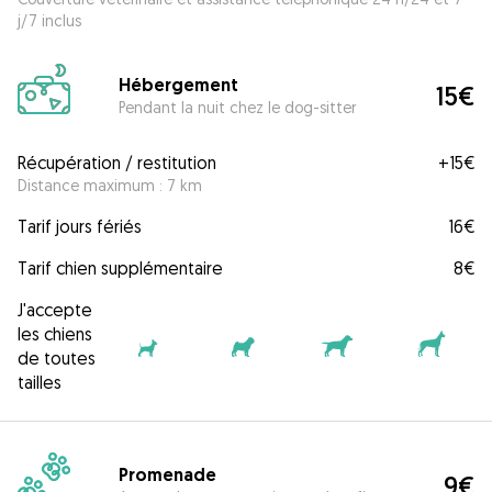
j/7 inclus
Hébergement
15€
Pendant la nuit chez le dog-sitter
Récupération / restitution
+
15€
Distance maximum : 7 km
Tarif jours fériés
16€
Tarif chien supplémentaire
8€
J'accepte
les chiens
de toutes
tailles
Promenade
9€