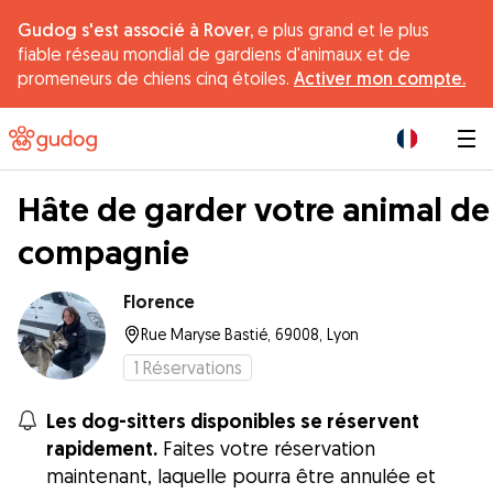
Gudog s'est associé à Rover,
e plus grand et le plus
fiable réseau mondial de gardiens d'animaux et de
promeneurs de chiens cinq étoiles.
Activer mon compte.
|
Hâte de garder votre animal de
compagnie
Florence
Rue Maryse Bastié, 69008, Lyon
1
Réservations
Les dog-sitters disponibles se réservent
rapidement.
Faites votre réservation
maintenant, laquelle pourra être annulée et