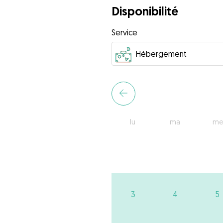
Disponibilité
Service
lu
ma
me
3
4
5