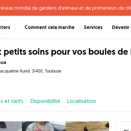
e réseau mondial de gardiens d'animaux et de promeneurs de chi
tters
Comment cela marche
Services
Devenir 
 petits soins pour vos boules de 
oua
acqueline Auriol, 31400, Toulouse
s et tarifs
Disponibilité
Localisation