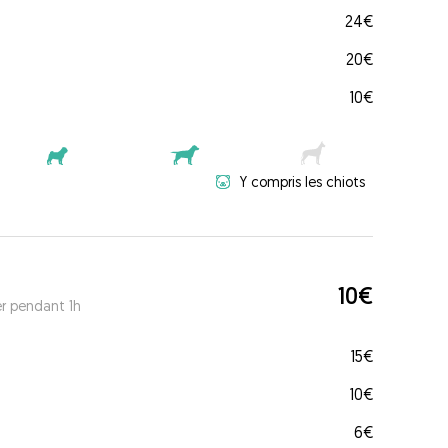
24€
20€
10€
Y compris les chiots
10€
er pendant 1h
15€
10€
6€