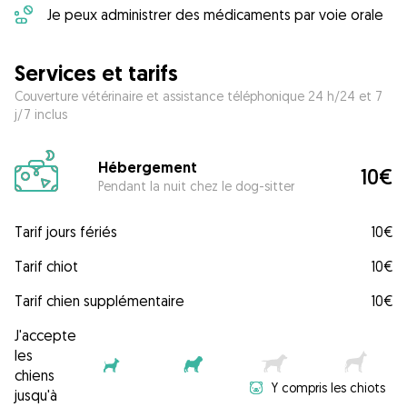
Je peux administrer des médicaments par voie orale
Services et tarifs
Couverture vétérinaire et assistance téléphonique 24 h/24 et 7
j/7 inclus
Hébergement
10€
Pendant la nuit chez le dog-sitter
Tarif jours fériés
10€
Tarif chiot
10€
Tarif chien supplémentaire
10€
J'accepte
les
chiens
Y compris les chiots
jusqu'à