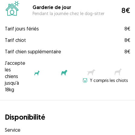
Garderie de jour
8€
Pendant la journée chez le dog-sitter
Tarif jours fériés
8€
Tarif chiot
8€
Tarif chien supplémentaire
8€
J'accepte
les
chiens
Y compris les chiots
jusqu'à
18kg
Disponibilité
Service