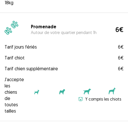
18kg
Promenade
6€
Autour de votre quartier pendant 1h
Tarif jours fériés
6€
Tarif chiot
6€
Tarif chien supplémentaire
6€
J'accepte
les
chiens
de
Y compris les chiots
toutes
tailles