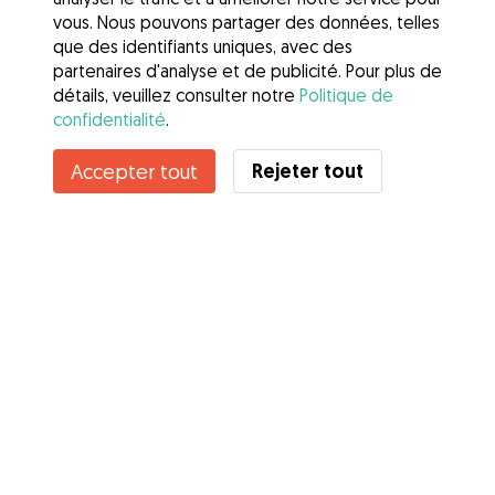
vous. Nous pouvons partager des données, telles
que des identifiants uniques, avec des
partenaires d'analyse et de publicité. Pour plus de
détails, veuillez consulter notre
Politique de
confidentialité
.
Contacter Jeanne
Rejeter tout
Accepter tout
Connaissez-vous les avantages de Gudog ? Voir plus
Services
Comment cela marche
À propos de Gudog
Avis
Couverture vétérinaire