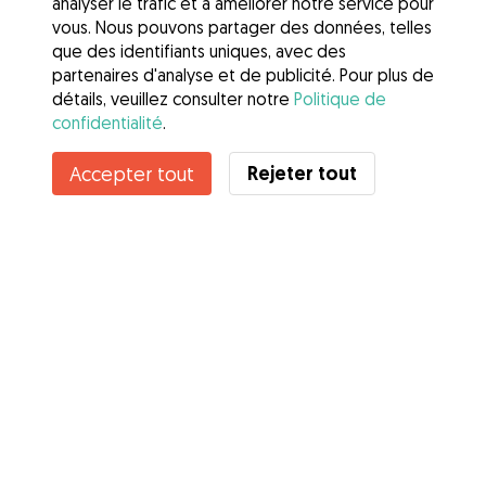
analyser le trafic et à améliorer notre service pour
vous. Nous pouvons partager des données, telles
que des identifiants uniques, avec des
partenaires d'analyse et de publicité. Pour plus de
détails, veuillez consulter notre
Politique de
confidentialité
.
Contacter Marie
Rejeter tout
Accepter tout
Connaissez-vous les avantages de Gudog ? Voir plus
Services
Comment cela marche
À propos de Gudog
Avis
Couverture vétérinaire