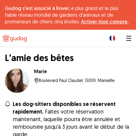
Gudog s'est associé à Rover,
e plus grand et le plus
fiable réseau mondial de gardiens d'animaux et de
promeneurs de chiens cinq étoiles.
Activer mon compte.
|
L’amie des bêtes
Marie
Boulevard Paul Claudel, 13009, Marseille
Les dog-sitters disponibles se réservent
rapidement.
Faites votre réservation
maintenant, laquelle pourra être annulée et
remboursée jusqu'à 3 jours avant le début de la
garde.