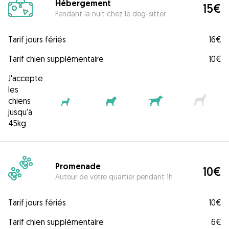
Hébergement
15€
Pendant la nuit chez le dog-sitter
Tarif jours fériés
16€
Tarif chien supplémentaire
10€
J'accepte
les
chiens
jusqu'à
45kg
Promenade
10€
Autour de votre quartier pendant 1h
Tarif jours fériés
10€
Tarif chien supplémentaire
6€