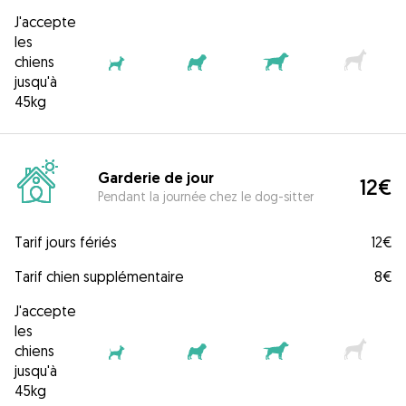
J'accepte
les
chiens
jusqu'à
45kg
Garderie de jour
12€
Pendant la journée chez le dog-sitter
Tarif jours fériés
12€
Tarif chien supplémentaire
8€
J'accepte
les
chiens
jusqu'à
45kg