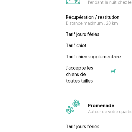
Pendant la nuit chez le
Récupération / restitution
Distance maximum : 20 km
Tarif jours fériés
Tarif chiot
Tarif chien supplémentaire
J'accepte les
chiens de
toutes tailles
Promenade
Autour de votre quarti
Tarif jours fériés