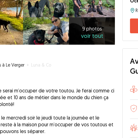
Oc
9
photos
voir
9 photos
voir tout
tout
Av
s à Le Verger
»
Luna & Co
G
je serai m’occuper de votre toutou. Je ferai comme ci
née et 10 ans de métier dans le monde du chien ça
olonté!
 le mercredi soir le jeudi toute la journée et le
 reste à la maison pour m’occuper de vos toutous et
 pouvons les séparer.