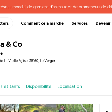
e réseau mondial de gardiens d'animaux et de promeneurs de chi
tters
Comment cela marche
Services
Devenir 
a & Co
ne
e La Vieille Eglise, 35160, Le Verger
s et tarifs
Disponibilité
Localisation