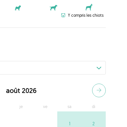
Y compris les chiots
août 2026
je
ve
sa
di
1
2