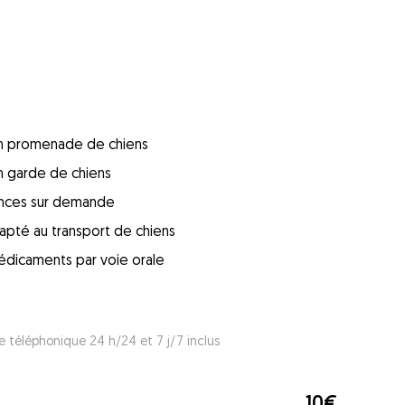
 en promenade de chiens
en garde de chiens
ences sur demande
apté au transport de chiens
édicaments par voie orale
e téléphonique 24 h/24 et 7 j/7 inclus
10€