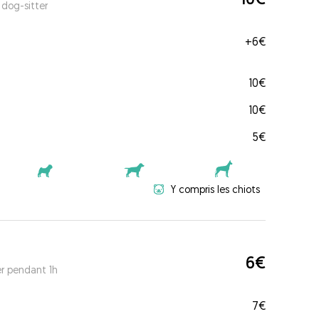
 dog-sitter
+
6€
10€
10€
5€
Y compris les chiots
6€
er pendant 1h
7€