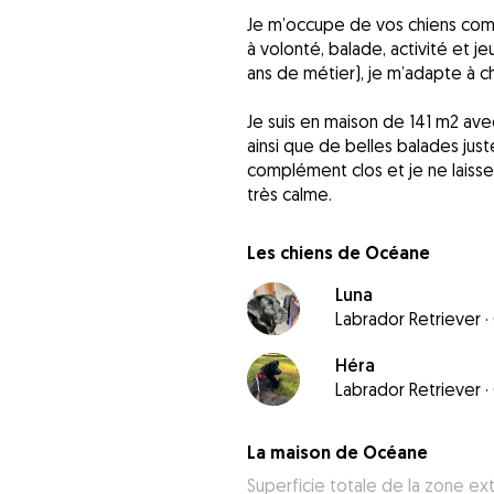
Je m’occupe de vos chiens comme 
à volonté, balade, activité et je
ans de métier), je m’adapte à c
Je suis en maison de 141 m2 ave
ainsi que de belles balades jus
complément clos et je ne laisse 
très calme.
Les chiens de Océane
Luna
Labrador Retriever
·
Héra
Labrador Retriever
·
La maison de Océane
Superficie totale de la zone ex