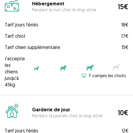
Hébergement
15€
Pendant la nuit chez le dog-sitter
Tarif jours fériés
18€
Tarif chiot
17€
Tarif chien supplémentaire
15€
J'accepte
les
chiens
Y compris les chiots
jusqu'à
45kg
Garderie de jour
10€
Pendant la journée chez le dog-sitter
Tarif jours fériés
12€