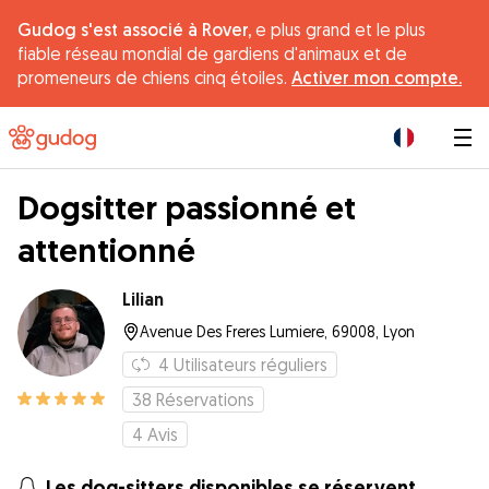
Gudog s'est associé à Rover,
e plus grand et le plus
fiable réseau mondial de gardiens d'animaux et de
promeneurs de chiens cinq étoiles.
Activer mon compte.
|
Dogsitter passionné et
attentionné
Lilian
Avenue Des Freres Lumiere, 69008, Lyon
4
Utilisateurs réguliers
38
Réservations
4
Avis
Les dog-sitters disponibles se réservent