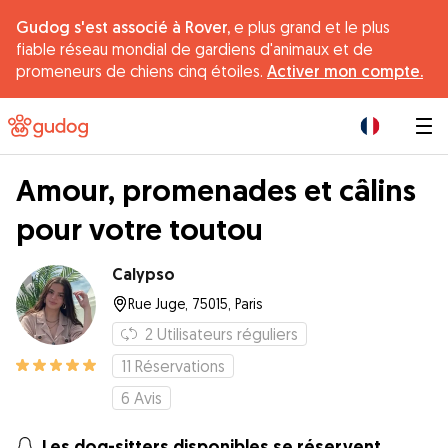
Gudog s'est associé à Rover,
e plus grand et le plus
fiable réseau mondial de gardiens d'animaux et de
promeneurs de chiens cinq étoiles.
Activer mon compte.
|
Amour, promenades et câlins
pour votre toutou
Calypso
Rue Juge, 75015, Paris
2
Utilisateurs réguliers
11
Réservations
6
Avis
Les dog-sitters disponibles se réservent