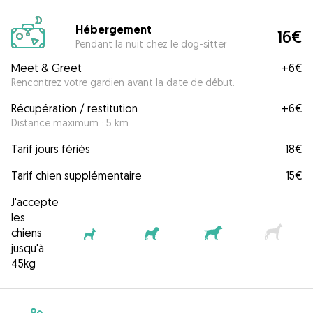
Hébergement
16€
Pendant la nuit chez le dog-sitter
Meet & Greet
+
6€
Rencontrez votre gardien avant la date de début.
Récupération / restitution
+
6€
Distance maximum : 5 km
Tarif jours fériés
18€
Tarif chien supplémentaire
15€
J'accepte
les
chiens
jusqu'à
45kg