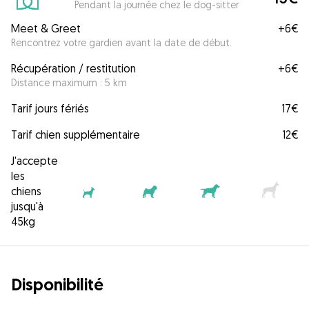
Pendant la journée chez le dog-sitter
Meet & Greet
+
6€
Rencontrez votre gardien avant la date de début.
Récupération / restitution
+
6€
Distance maximum : 5 km
Tarif jours fériés
17€
Tarif chien supplémentaire
12€
J'accepte
les
chiens
jusqu'à
45kg
Disponibilité