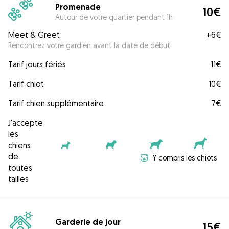
Promenade
10€
Autour de votre quartier pendant 1h
Meet & Greet
+
6€
Rencontrez votre gardien avant la date de début.
Tarif jours fériés
11€
Tarif chiot
10€
Tarif chien supplémentaire
7€
J'accepte
les
chiens
de
Y compris les chiots
toutes
tailles
Garderie de jour
15€