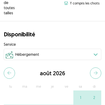
de
Y compris les chiots
toutes
tailles
Disponibilité
Service
août 2026
lu
ma
me
je
ve
sa
di
1
2