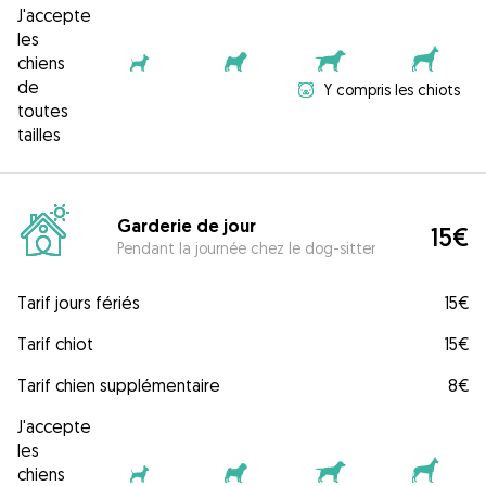
J'accepte
les
chiens
de
Y compris les chiots
toutes
tailles
Garderie de jour
15€
Pendant la journée chez le dog-sitter
Tarif jours fériés
15€
Tarif chiot
15€
Tarif chien supplémentaire
8€
J'accepte
les
chiens