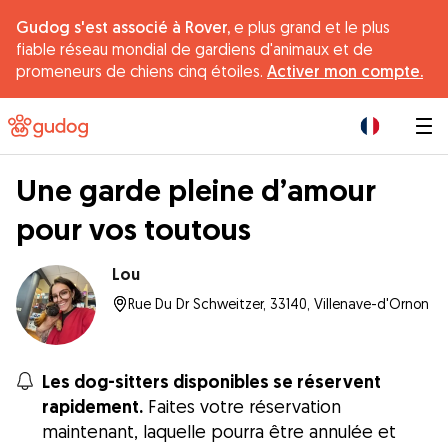
Gudog s'est associé à Rover,
e plus grand et le plus
fiable réseau mondial de gardiens d'animaux et de
promeneurs de chiens cinq étoiles.
Activer mon compte.
|
Une garde pleine d’amour
pour vos toutous
Lou
Rue Du Dr Schweitzer, 33140, Villenave-d'Ornon
Les dog-sitters disponibles se réservent
rapidement.
Faites votre réservation
maintenant, laquelle pourra être annulée et