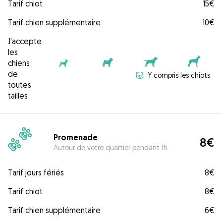
Tarif chiot
15€
Tarif chien supplémentaire
10€
J'accepte
les
chiens
de
Y compris les chiots
toutes
tailles
Promenade
8€
Autour de votre quartier pendant 1h
Tarif jours fériés
8€
Tarif chiot
8€
Tarif chien supplémentaire
6€