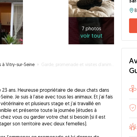
Sar
7
photos
voir
7 photos
voir tout
tout
Av
s à Vitry-sur-Seine
»
Garde, promenade et visites d’animaux
G
de 23 ans. Heureuse propriétaire de deux chats dans
eine. Je suis à l’aise avec tous les animaux. Et j’ai fais
térinaire et plusieurs stage et j’ai travaillé en
sponible et présente toute la journée (études à
hez vous ou garder votre chat si besoin (si il est
ager son territoire avec deux femelles).