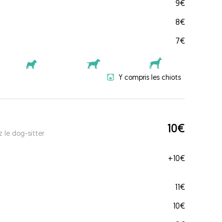
9€
8€
7€
Y compris les chiots
10€
 le dog-sitter
+
10€
11€
10€