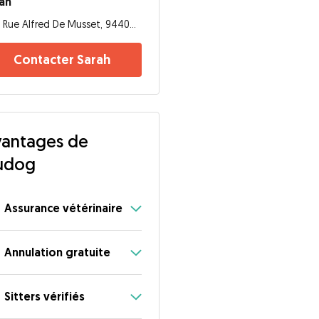
ah
B Rue Alfred De Musset, 94400, Vitry-sur-Seine
Contacter Sarah
antages de
udog
Assurance vétérinaire
Annulation gratuite
Sitters vérifiés