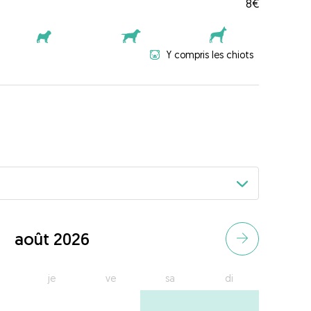
8€
Y compris les chiots
août 2026
je
ve
sa
di