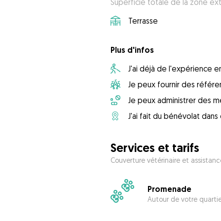
Superficie totale de la zone ext
Terrasse
Plus d'infos
J'ai déjà de l'expérience
Je peux fournir des référ
Je peux administrer des m
J'ai fait du bénévolat dan
Services et tarifs
Couverture vétérinaire et assistanc
Promenade
Autour de votre quarti