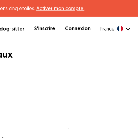
ens cinq étoiles.
Activer mon compte.
S'inscrire
Connexion
dog-sitter
France
aux