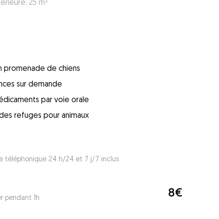
érieure: 25 m²
 en promenade de chiens
ences sur demande
édicaments par voie orale
s des refuges pour animaux
e téléphonique 24 h/24 et 7 j/7 inclus
8€
er pendant 1h