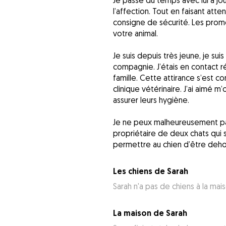
Je passe du temps avec lui à j
l’affection. Tout en faisant att
consigne de sécurité. Les prome
votre animal.
Je suis depuis très jeune, je sui
compagnie. J’étais en contact r
famille. Cette attirance s’est con
clinique vétérinaire. J’ai aimé m
assurer leurs hygiène.
Je ne peux malheureusement pas 
propriétaire de deux chats qui s
permettre au chien d’être dehor
Les chiens de Sarah
Sarah n'a pas de chiens à la mai
La maison de Sarah