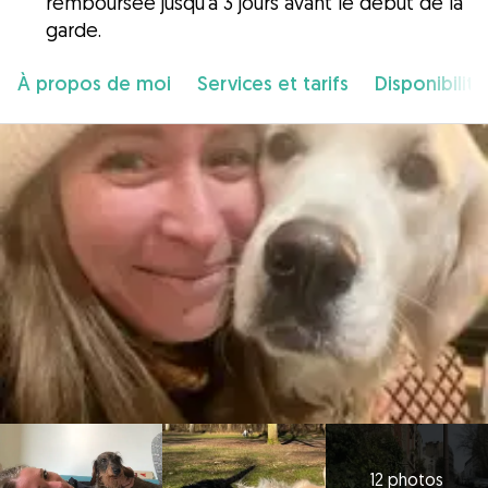
remboursée jusqu'à 3 jours avant le début de la
garde.
À propos de moi
Services et tarifs
Disponibilité
12 photos