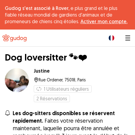
Gudog s'est associé à Rover,
e plus grand et le plus
fiable réseau mondial de gardiens d'animaux et de
promeneurs de chiens cinq étoiles.
Activer mon compte.
|
Dog loversitter 🐾❤️
Justine
Rue Ordener, 75018, Paris
1
Utilisateurs réguliers
2
Réservations
Les dog-sitters disponibles se réservent
rapidement.
Faites votre réservation
maintenant, laquelle pourra être annulée et