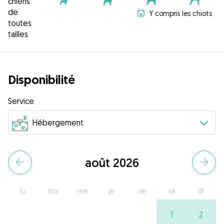
chiens
de
Y compris les chiots
toutes
tailles
Disponibilité
Service
août 2026
lu
ma
me
je
ve
sa
di
1
2