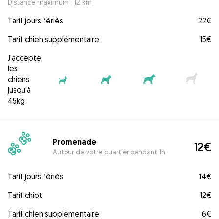
Distance maximum : 12 km
Tarif jours fériés
22€
Tarif chien supplémentaire
15€
J'accepte
les
chiens
jusqu'à
45kg
Promenade
12€
Autour de votre quartier pendant 1h
Tarif jours fériés
14€
Tarif chiot
12€
Tarif chien supplémentaire
6€