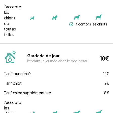
J'accepte
les
chiens
de
Y compris les chiots
toutes
tailles
Garderie de jour
10€
Pendant la journée chez le dog-sitter
Tarif jours fériés
12€
Tarif chiot
12€
Tarif chien supplémentaire
8€
J'accepte
les