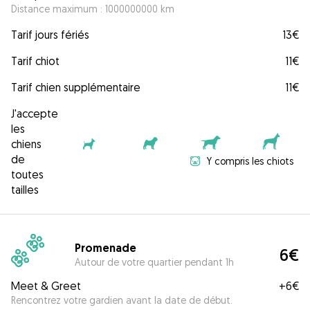
Distance maximum : 1000000000 km
Tarif jours fériés
13€
Tarif chiot
11€
Tarif chien supplémentaire
11€
J'accepte
les
chiens
de
Y compris les chiots
toutes
tailles
Promenade
6€
Autour de votre quartier pendant 1h
Meet & Greet
+
6€
Rencontrez votre gardien avant la date de début.