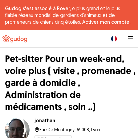
Gudog s'est associé à Rover,
e plus grand et le plus
fiable réseau mondial de gardiens d'animaux et de
promeneurs de chiens cinq étoiles.
Activer mon compte.
|
Pet-sitter Pour un week-end,
voire plus ( visite , promenade ,
garde à domicile ,
Administration de
médicaments , soin ..)
jonathan
Rue De Montagny, 69008, Lyon