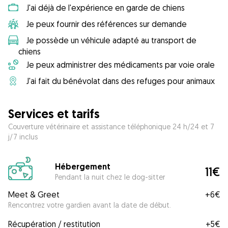
J'ai déjà de l'expérience en garde de chiens
Je peux fournir des références sur demande
Je possède un véhicule adapté au transport de
chiens
Je peux administrer des médicaments par voie orale
J'ai fait du bénévolat dans des refuges pour animaux
Services et tarifs
Couverture vétérinaire et assistance téléphonique 24 h/24 et 7
j/7 inclus
Hébergement
11€
Pendant la nuit chez le dog-sitter
Meet & Greet
+
6€
Rencontrez votre gardien avant la date de début.
Récupération / restitution
+
5€