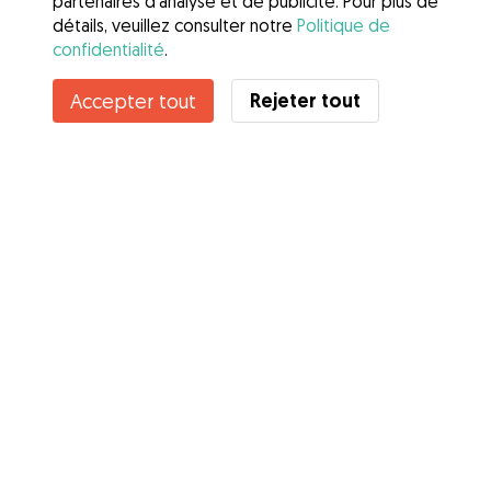
partenaires d'analyse et de publicité. Pour plus de
détails, veuillez consulter notre
Politique de
confidentialité
.
Contacter jonathan
Rejeter tout
Accepter tout
Connaissez-vous les avantages de Gudog ? Voir plus
Services
Comment cela marche
À propos de Gudog
Avis
Couverture vétérinaire
Conseils aux propriétaires
Conseils aux Dog Sitters