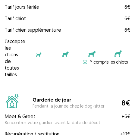
Tarif jours fériés
6€
Tarif chiot
6€
Tarif chien supplémentaire
6€
J'accepte
les
chiens
de
Y compris les chiots
toutes
tailles
Garderie de jour
8€
Pendant la journée chez le dog-sitter
Meet & Greet
+
6€
Rencontrez votre gardien avant la date de début.
Récupération / restitution
+
10€