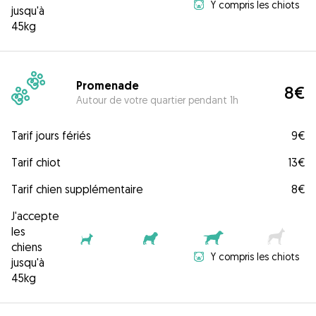
Y compris les chiots
jusqu'à
45kg
Promenade
8€
Autour de votre quartier pendant 1h
Tarif jours fériés
9€
Tarif chiot
13€
Tarif chien supplémentaire
8€
J'accepte
les
chiens
Y compris les chiots
jusqu'à
45kg