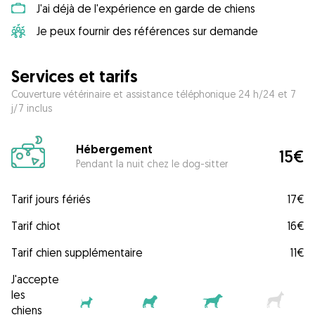
J'ai déjà de l'expérience en garde de chiens
Je peux fournir des références sur demande
Services et tarifs
Couverture vétérinaire et assistance téléphonique 24 h/24 et 7
j/7 inclus
Hébergement
15€
Pendant la nuit chez le dog-sitter
Tarif jours fériés
17€
Tarif chiot
16€
Tarif chien supplémentaire
11€
J'accepte
les
chiens