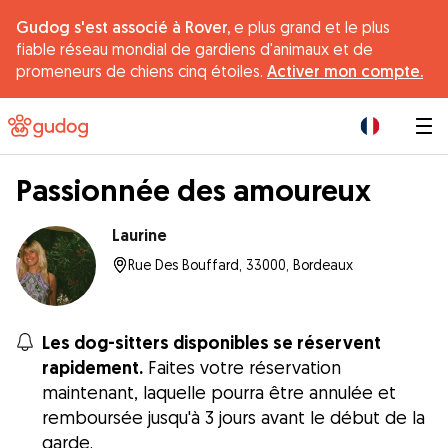
Gudog s'est associé à Rover,
e plus grand et le plus
fiable réseau mondial de gardiens d'animaux et de
promeneurs de chiens cinq étoiles.
Activer mon compte.
|
Passionnée des amoureux
Laurine
Rue Des Bouffard, 33000, Bordeaux
Les dog-sitters disponibles se réservent
rapidement.
Faites votre réservation
maintenant, laquelle pourra être annulée et
remboursée jusqu'à 3 jours avant le début de la
garde.