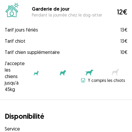
Garderie de jour
12€
Pendant la journée chez le dog-sitter
Tarif jours fériés
13€
Tarif chiot
13€
Tarif chien supplémentaire
10€
J'accepte
les
chiens
Y compris les chiots
jusqu'à
45kg
Disponibilité
Service