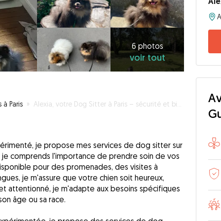
Ale
A
6
photos
voir
6 photos
voir tout
tout
Av
 à Paris
»
Alexia, votre Dog Sitter à Paris – sécurité et bien-être pour vos chiens
G
rimenté, je propose mes services de dog sitter sur
, je comprends l'importance de prendre soin de vos
sponible pour des promenades, des visites à
ngues, je m'assure que votre chien soit heureux,
e et attentionné, je m'adapte aux besoins spécifiques
son âge ou sa race.