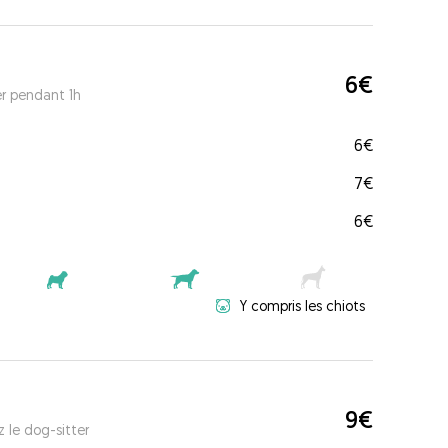
6€
er pendant 1h
6€
7€
6€
Y compris les chiots
9€
 le dog-sitter