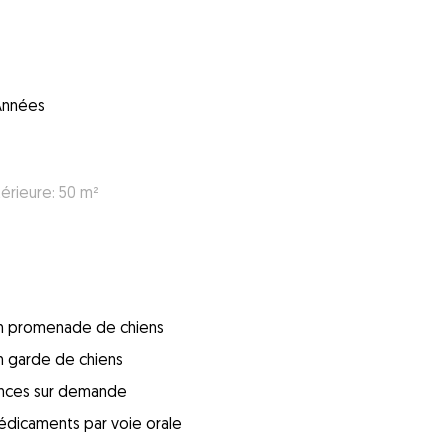
Années
térieure: 50 m²
 en promenade de chiens
en garde de chiens
ences sur demande
édicaments par voie orale