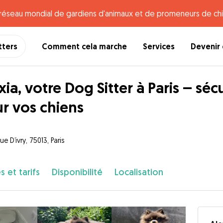
e réseau mondial de gardiens d'animaux et de promeneurs de chi
tters
Comment cela marche
Services
Devenir 
xia, votre Dog Sitter à Paris – séc
r vos chiens
e D’ivry, 75013, Paris
s et tarifs
Disponibilité
Localisation