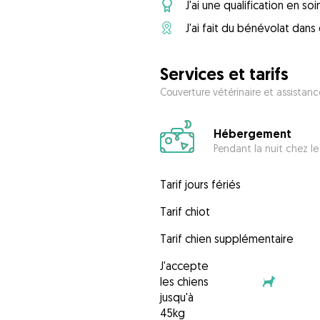
J'ai une qualification en so
J'ai fait du bénévolat dan
Services et tarifs
Couverture vétérinaire et assistanc
Hébergement
Pendant la nuit chez le
Tarif jours fériés
Tarif chiot
Tarif chien supplémentaire
J'accepte
les chiens
jusqu'à
45kg