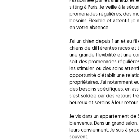
Passionnée par les animaux et
sitting à Paris. Je veille à la sé
promenades régulières, des mom
besoins. Flexible et attentif, j
en votre absence.
J’ai un chien depuis 1 an et au fi
chiens de différentes races e
une grande flexibilité et une 
soit des promenades régulières 
les stimuler, ou des soins atte
opportunité d'établir une relati
propriétaires. J'ai notamment e
des besoins spécifiques, en assu
s'est soldée par des retours très
heureux et sereins à leur retour
Je vis dans un appartement de 5
bienvenus. Dans un grand salon, i
leurs conviennent. Je suis à pr
souvent.