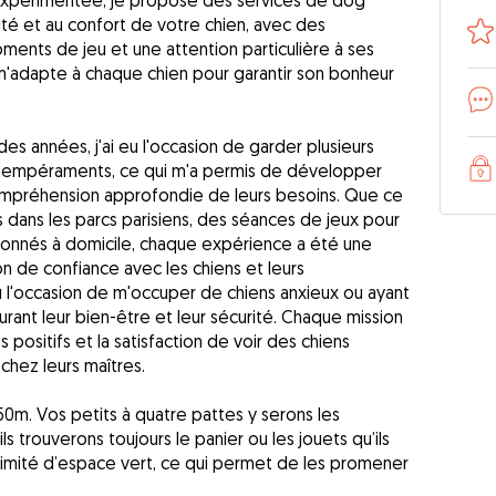
 expérimentée, je propose des services de dog
curité et au confort de votre chien, avec des
ents de jeu et une attention particulière à ses
e m'adapte à chaque chien pour garantir son bonheur
l des années, j'ai eu l'occasion de garder plusieurs
t tempéraments, ce qui m'a permis de développer
compréhension approfondie de leurs besoins. Que ce
dans les parcs parisiens, des séances de jeux pour
ntionnés à domicile, chaque expérience a été une
on de confiance avec les chiens et leurs
u l'occasion de m'occuper de chiens anxieux ou ayant
rant leur bien-être et leur sécurité. Chaque mission
 positifs et la satisfaction de voir des chiens
 chez leurs maîtres.
0m. Vos petits à quatre pattes y serons les
ls trouverons toujours le panier ou les jouets qu’ils
oximité d’espace vert, ce qui permet de les promener