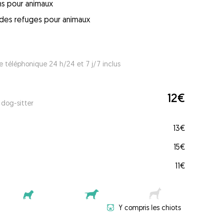
ins pour animaux
s des refuges pour animaux
e téléphonique 24 h/24 et 7 j/7 inclus
12€
 dog-sitter
13€
15€
11€
Y compris les chiots