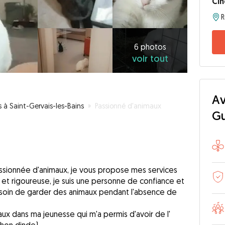
Ci
6
photos
voir
6 photos
voir tout
tout
Av
s à Saint-Gervais-les-Bains
»
Passionné d'animaux
G
assionnée d'animaux, je vous propose mes services
e et rigoureuse, je suis une personne de confiance et
s soin de garder des animaux pendant l'absence de
ux dans ma jeunesse qui m'a permis d'avoir de l'