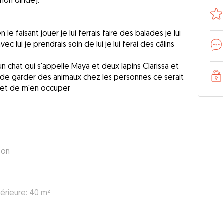
chon dinde).
le faisant jouer je lui ferrais faire des balades je lui
c lui je prendrais soin de lui je lui ferai des câlins
n chat qui s'appelle Maya et deux lapins Clarissa et
de garder des animaux chez les personnes ce serait
e et de m'en occuper
son
térieure: 40 m²