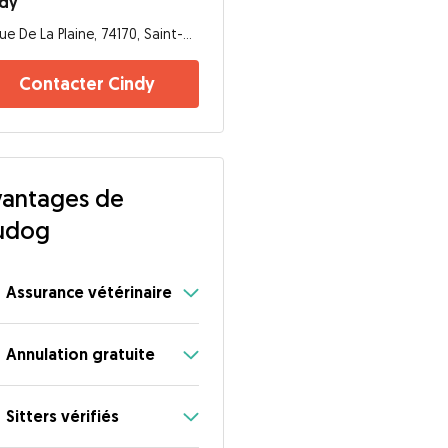
ndy
Rue De La Plaine, 74170, Saint-Gervais-les-Bains
Contacter Cindy
antages de
udog
Assurance vétérinaire
Annulation gratuite
Sitters vérifiés