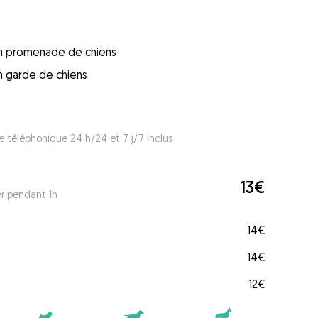
 en promenade de chiens
en garde de chiens
e téléphonique 24 h/24 et 7 j/7 inclus
13€
er pendant 1h
14€
14€
12€