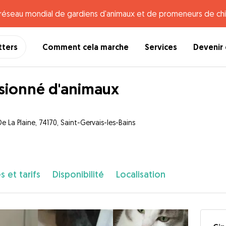
e réseau mondial de gardiens d'animaux et de promeneurs de chi
tters
Comment cela marche
Services
Devenir 
sionné d'animaux
e La Plaine, 74170, Saint-Gervais-les-Bains
s et tarifs
Disponibilité
Localisation