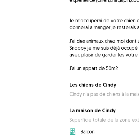
expérience (chien,chat,lapin,co
Je m'occuperai de votre chien en 
donnerai a manger je resterais ave
J'ai des animaux chez moi dont u
Snoopy je me suis déjà occupé 
avec plaisir de garder les votr
J'ai un appart de 50m2
Les chiens de Cindy
Cindy n'a pas de chiens à la mai
La maison de Cindy
Superficie totale de la zone ex
Balcon