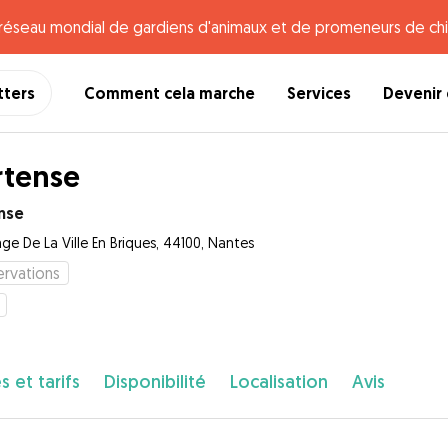
e réseau mondial de gardiens d'animaux et de promeneurs de chi
tters
Comment cela marche
Services
Devenir 
tense
nse
age De La Ville En Briques, 44100, Nantes
rvations
s et tarifs
Disponibilité
Localisation
Avis