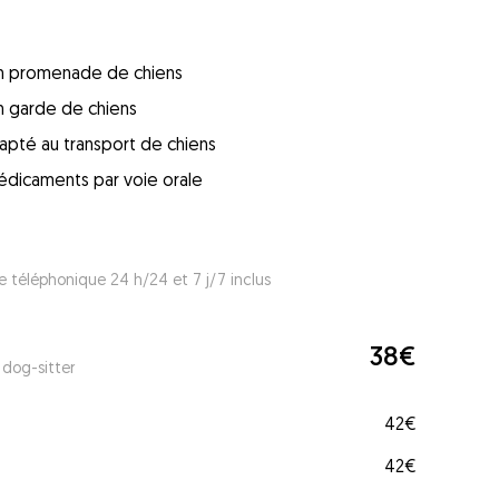
 en promenade de chiens
en garde de chiens
apté au transport de chiens
édicaments par voie orale
e téléphonique 24 h/24 et 7 j/7 inclus
38€
 dog-sitter
42€
42€