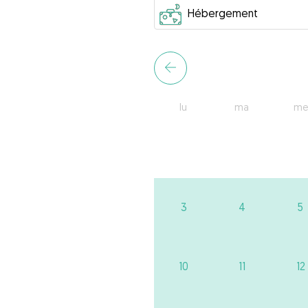
lu
ma
me
3
4
5
10
11
12