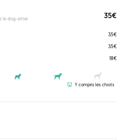
35€
 le dog-sitter
35€
35€
18€
Y compris les chiots