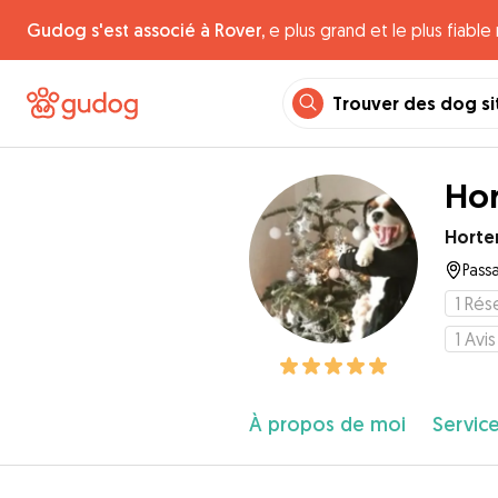
Gudog s'est associé à Rover,
e plus grand et le plus fiabl
Trouver des dog si
Hor
Horte
Pass
1
Rése
1
Avis
À propos de moi
Service