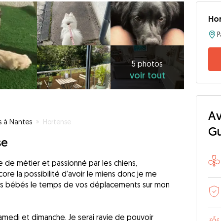
Ho
5
photos
voir
5 photos
voir tout
tout
Av
s à Nantes
»
Hortense
G
se
ce de métier et passionné par les chiens,
ore la possibilité d’avoir le miens donc je me
s bébés le temps de vos déplacements sur mon
samedi et dimanche. Je serai ravie de pouvoir