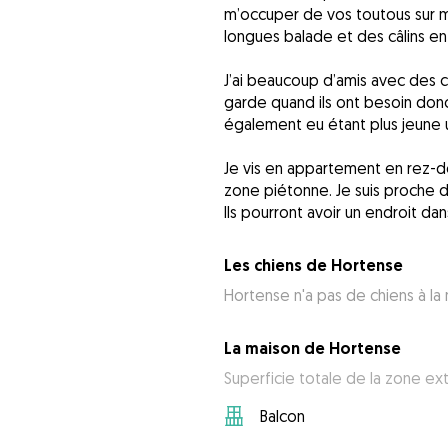
m’occuper de vos toutous sur m
longues balade et des câlins en il
J’ai beaucoup d’amis avec des c
garde quand ils ont besoin donc j
également eu étant plus jeune un
Je vis en appartement en rez-
zone piétonne. Je suis proche d
Ils pourront avoir un endroit dan
Les chiens de Hortense
Hortense n'a pas de chiens à la
La maison de Hortense
Superficie totale de la zone ex
Balcon