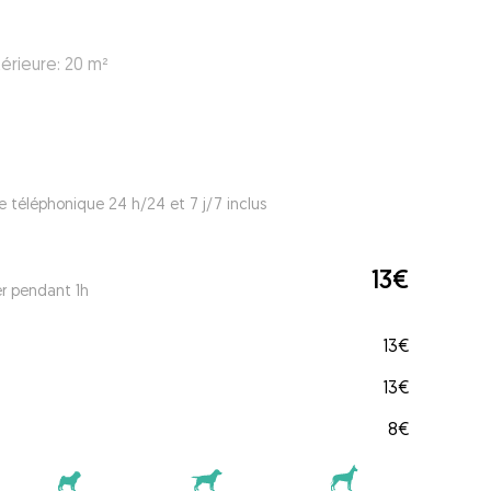
térieure: 20 m²
e téléphonique 24 h/24 et 7 j/7 inclus
13€
er pendant 1h
13€
13€
8€