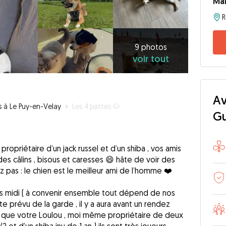
Ma
9
photos
voir
9 photos
voir tout
tout
Av
s à Le Puy-en-Velay
»
Les 4’pattes 🐶
G
ropriétaire d’un jack russel et d’un shiba , vos amis
es câlins , bisous et caresses 😄 hâte de voir des
ez pas : le chien est le meilleur ami de l’homme ❤️
rès midi ( à convenir ensemble tout dépend de nos
te prévu de la garde , il y a aura avant un rendez
i que votre Loulou , moi même propriétaire de deux