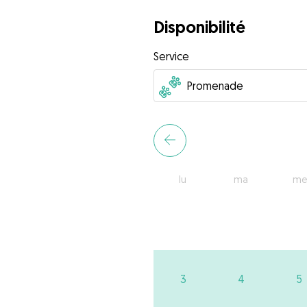
Disponibilité
Service
lu
ma
me
3
4
5