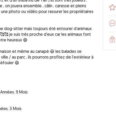
2 et d’un shiba inu de 1 an ) ils sont très joueurs ,
e , on jouera ensemble , câlin , caresse et pleins
à une photo ou vidéo pour rassurer les propriétaires
e dog-sitter mais toujours été entourer d’animaux
 🥰🥰 je suis très proche d’eux car les animaux font
 être heureux 😄
a maison et même au canapé 😃 les balades se
ille / au parc , ils pourrons profitez de l’extérieur à
défouler 😄
 Années, 9 Mois
nées, 3 Mois