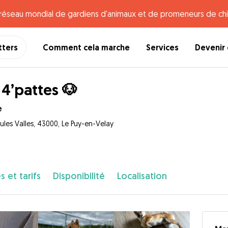
e réseau mondial de gardiens d'animaux et de promeneurs de chi
tters
Comment cela marche
Services
Devenir 
 4’pattes 🐶
e
Jules Valles, 43000, Le Puy-en-Velay
s et tarifs
Disponibilité
Localisation