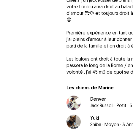
chiens ( un jack Russel de 3 ans 1/
votre Loulou aura droit au balad
d’amour 🥰🐶 et toujours droit 
😁
Première expérience en tant qu
j’ai pleins d’amour à leur donner
parti de la famille et on droit à
Les loulous ont droit à toute l
passera le long de la Borne / en v
volonté , j’ai 45 m3 de quoi se 
Les chiens de Marine
Denver
Jack Russell
·
Petit
·
5
Yuki
Shiba
·
Moyen
·
3 An