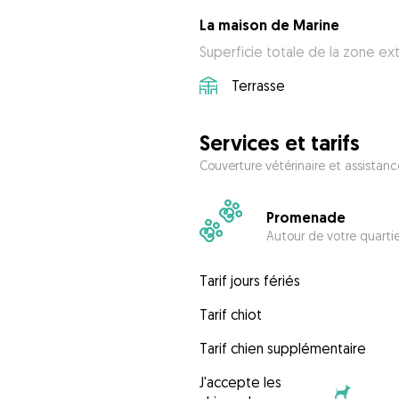
La maison de Marine
Superficie totale de la zone ex
Terrasse
Services et tarifs
Couverture vétérinaire et assistanc
Promenade
Autour de votre quarti
Tarif jours fériés
Tarif chiot
Tarif chien supplémentaire
J'accepte les