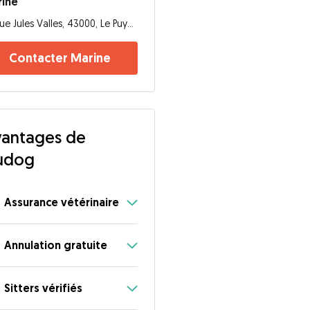
rine
Rue Jules Valles, 43000, Le Puy-en-Velay
Contacter Marine
antages de
udog
Assurance vétérinaire
Annulation gratuite
Sitters vérifiés