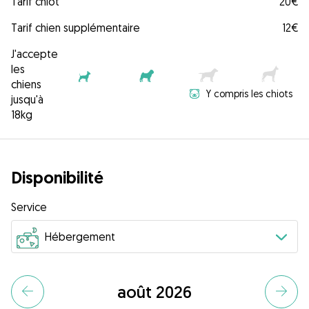
Tarif chiot
20€
Tarif chien supplémentaire
12€
J'accepte
les
chiens
Y compris les chiots
jusqu'à
18kg
Disponibilité
Service
août 2026