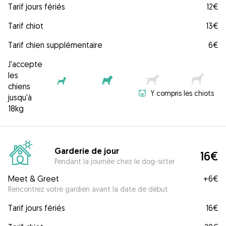
Tarif jours fériés
12€
Tarif chiot
13€
Tarif chien supplémentaire
6€
J'accepte
les
chiens
Y compris les chiots
jusqu'à
18kg
Garderie de jour
16€
Pendant la journée chez le dog-sitter
Meet & Greet
+
6€
Rencontrez votre gardien avant la date de début.
Tarif jours fériés
16€