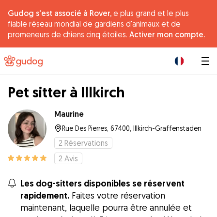
Gudog s'est associé à Rover,
e plus grand et le plus
fiable réseau mondial de gardiens d'animaux et de
promeneurs de chiens cinq étoiles.
Activer mon compte.
|
Pet sitter à Illkirch
Maurine
Rue Des Pierres, 67400, Illkirch-Graffenstaden
2
Réservations
2
Avis
Les dog-sitters disponibles se réservent
rapidement.
Faites votre réservation
maintenant, laquelle pourra être annulée et