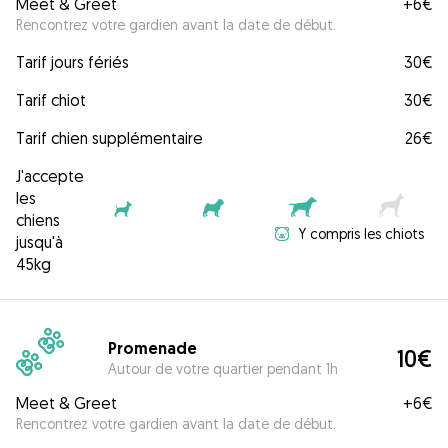
Meet & Greet
+
6€
Rencontrez votre gardien avant la date de début.
Tarif jours fériés
30€
Tarif chiot
30€
Tarif chien supplémentaire
26€
J'accepte
les
chiens
Y compris les chiots
jusqu'à
45kg
Promenade
10€
Autour de votre quartier pendant 1h
Meet & Greet
+
6€
Rencontrez votre gardien avant la date de début.