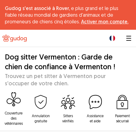
Gudog s'est associé à Rover,
e plus grand et le plus
fiable réseau mondial de gardiens d'animaux et de
promeneurs de chiens cinq étoiles.
Activer mon compte.
|
Dog sitter Vermenton : Garde de
chien de confiance à Vermenton !
Trouvez un pet sitter à Vermenton pour
s'occuper de votre chien.
Couverture
Annulation
Sitters
Assistance
Paiement
des
gratuite
vérifiés
et aide
sécurisé
vétérinaires