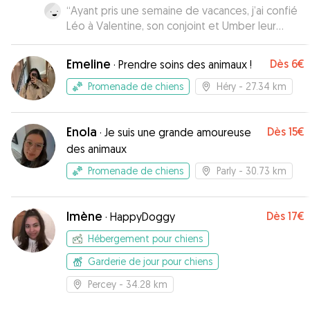
“
Ayant pris une semaine de vacances, j’ai confié
Léo à Valentine, son conjoint et Umber leur
chienne qui sont adorables. Vous pourrez y
laisser votre animal sans aucun soucis. Encore
Emeline
Dès
6€
·
Prendre soins des animaux !
merci à eux !
”
Promenade de chiens
Héry
- 27.34 km
Enola
Dès
15€
·
Je suis une grande amoureuse
des animaux
Promenade de chiens
Parly
- 30.73 km
Imène
Dès
17€
·
HappyDoggy
Hébergement pour chiens
Garderie de jour pour chiens
Percey
- 34.28 km