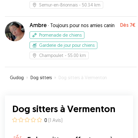
Semur-en-Brionnais
- 50.34 km
Ambre
Dès
7€
·
Toujours pour nos amies canin
Promenade de chiens
Garderie de jour pour chiens
Champoulet
- 55.00 km
Gudog
»
Dog sitters
»
Dog sitters à Vermenton
Dog sitters à Vermenton
0
(
1
Avis
)