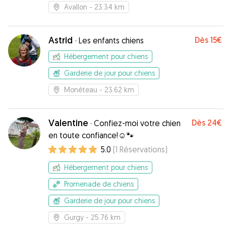
Avallon
- 23.34 km
Astrid
Dès
15€
·
Les enfants chiens
Hébergement pour chiens
Garderie de jour pour chiens
Monéteau
- 23.62 km
Valentine
Dès
24€
·
Confiez-moi votre chien
en toute confiance!☺️🐾
5.0
(
1
Réservations
)
Hébergement pour chiens
Promenade de chiens
Garderie de jour pour chiens
Gurgy
- 25.76 km