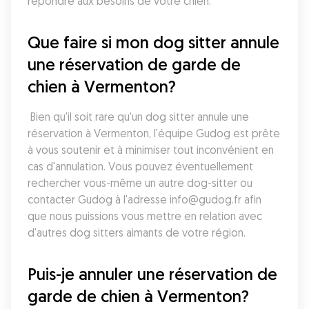
répondre aux besoins de votre chien.
Que faire si mon dog sitter annule 
une réservation de garde de 
chien à Vermenton?
 Bien qu'il soit rare qu'un dog sitter annule une 
réservation à Vermenton, l'équipe Gudog est prête 
à vous soutenir et à minimiser tout inconvénient en 
cas d'annulation. Vous pouvez éventuellement 
rechercher vous-même un autre dog-sitter ou 
contacter Gudog à l'adresse info@gudog.fr afin 
que nous puissions vous mettre en relation avec 
d'autres dog sitters aimants de votre région.
Puis-je annuler une réservation de 
garde de chien à Vermenton?