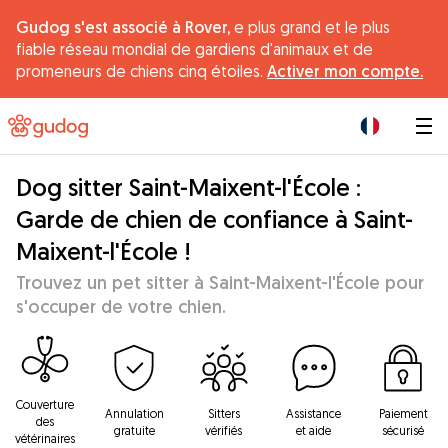
Gudog s'est associé à Rover,
e plus grand et le plus
fiable réseau mondial de gardiens d'animaux et de
promeneurs de chiens cinq étoiles.
Activer mon compte.
|
Dog sitter Saint-Maixent-l'École :
Garde de chien de confiance à Saint-
Maixent-l'École !
Trouvez un pet sitter à Saint-Maixent-l'École pour
s'occuper de votre chien.
Couverture
Annulation
Sitters
Assistance
Paiement
des
gratuite
vérifiés
et aide
sécurisé
vétérinaires