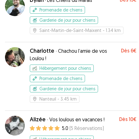
·
Les Chiens du Marais
en très bonne compagnie promener,
chouchouter, câliner. Un grand merci à eux je les
Promenade de chiens
recommande fortement !
”
Garderie de jour pour chiens
Saint-Martin-de-Saint-Maixent
- 1.34 km
Charlotte
Dès
6€
·
Chachou l’amie de vos
Loulou !
Hébergement pour chiens
Promenade de chiens
Garderie de jour pour chiens
Nanteuil
- 3.45 km
Alizée
Dès
10€
·
Vos loulous en vacances !
5.0
(
5
Réservations
)