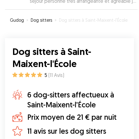
séjour personne très arrangeante et agréable je
recommande 😊
”
Gudog
»
Dog sitters
»
Dog sitters à Saint-Maixent-l'École
Dog sitters à Saint-
Maixent-l'École
5
(
11
Avis
)
6 dog-sitters affectueux à
Saint-Maixent-l'École
Prix moyen de 21 € par nuit
11 avis sur les dog sitters