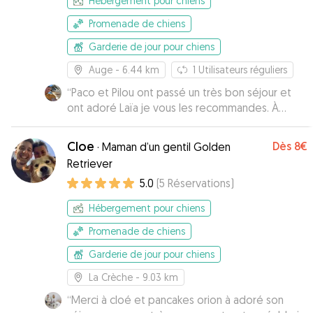
Hébergement pour chiens
Promenade de chiens
Garderie de jour pour chiens
Auge
- 6.44 km
1
Utilisateurs réguliers
“
Paco et Pilou ont passé un très bon séjour et
ont adoré Laïa je vous les recommandes. À
bientôt
”
Cloe
Dès
8€
·
Maman d’un gentil Golden
Retriever
5.0
(
5
Réservations
)
Hébergement pour chiens
Promenade de chiens
Garderie de jour pour chiens
La Crèche
- 9.03 km
“
Merci à cloé et pancakes orion à adoré son