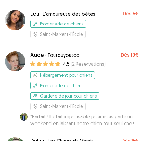
Lea
Dès
6€
·
L’amoureuse des bêtes
Promenade de chiens
Saint-Maixent-l'École
Aude
Dès
10€
·
Toutouyoutoo
4.5
(
2
Réservations
)
Hébergement pour chiens
Promenade de chiens
Garderie de jour pour chiens
Saint-Maixent-l'École
“
Parfait ! Il était impensable pour nous partir un
weekend en laissant notre chien tout seul chez
nous. Aude et son conjoint ont accepté de
garder notre chienne chez eux. Elle a donc été
Dylan
Dès
15€