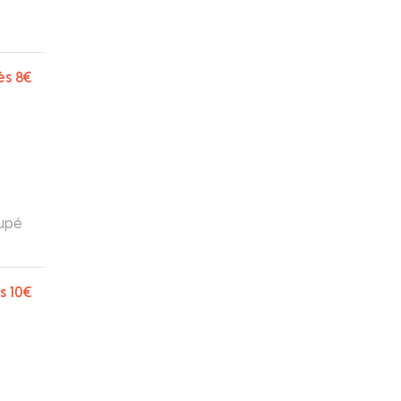
vite
ès
8€
cupé
s
10€