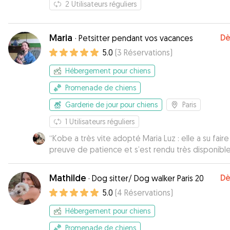
2
Utilisateurs réguliers
Maria
Dè
·
Petsitter pendant vos vacances
5.0
(
3
Réservations
)
Hébergement pour chiens
Promenade de chiens
Garderie de jour pour chiens
Paris
1
Utilisateurs réguliers
“
Kobe a très vite adopté Maria Luz : elle a su faire
preuve de patience et s’est rendu très disponibl
pour lui. J’ai particulièrement apprécié des retours
réguliers (photos et messages), son esprit positif
Mathilde
Dè
·
Dog sitter/ Dog walker Paris 20
serein ainsi que son adaptabilité face aux contrai
5.0
(
4
Réservations
)
horaires.
”
Hébergement pour chiens
Promenade de chiens