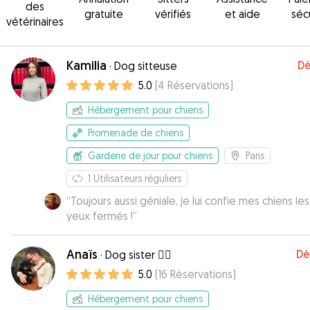
des
gratuite
vérifiés
et aide
séc
vétérinaires
Kamilia
Dè
·
Dog sitteuse
5.0
(
4
Réservations
)
Hébergement pour chiens
Promenade de chiens
Garderie de jour pour chiens
Paris
1
Utilisateurs réguliers
“
Toujours aussi géniale, je lui confie mes chiens les
yeux fermés !
”
Anaïs
Dè
·
Dog sister 👯‍♀️
5.0
(
16
Réservations
)
Hébergement pour chiens