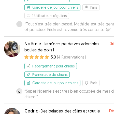
Garderie de jour pour chiens
Paris
1
Utilisateurs réguliers
“
Tout s’est très bien passé. Mathilde est très genti
et ponctuel. Frida est revenue très contente 😀
”
Noëmie
Dè
·
Je m’occupe de vos adorables
boules de poils !
5.0
(
4
Réservations
)
Hébergement pour chiens
Promenade de chiens
Garderie de jour pour chiens
Paris
“
Super Noémie s’est très bien occupée de mes 
chiens.
”
Cedric
Dè
·
Des balades, des câlins et tout le