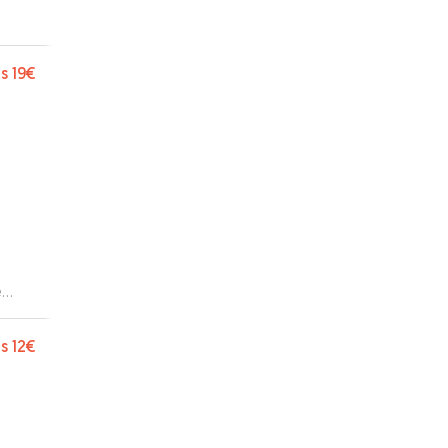
s
19€
e
 et
s
12€
ntes