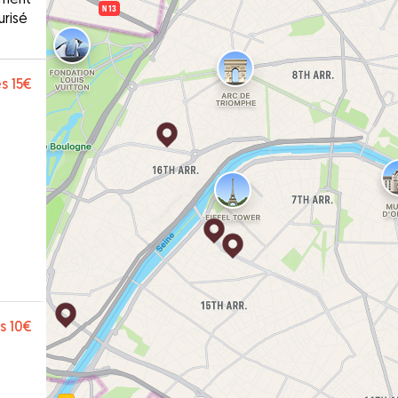
urisé
s
15€
s
10€