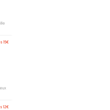
lle
s
15€
deux
s
12€