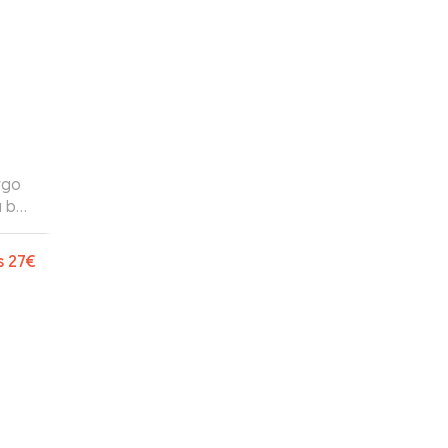
rgo
 bois
e
s
27€
ien