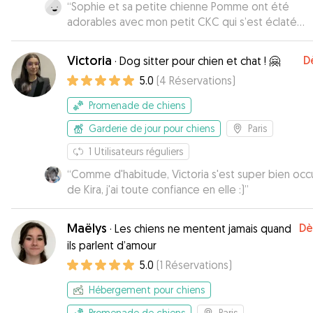
“
Sophie et sa petite chienne Pomme ont été
adorables avec mon petit CKC qui s’est éclaté
pendant les journées de garderie. Je referai très 
appel à elles en toute confiance !
”
Victoria
D
·
Dog sitter pour chien et chat ! 🤗
5.0
(
4
Réservations
)
Promenade de chiens
Garderie de jour pour chiens
Paris
1
Utilisateurs réguliers
“
Comme d'habitude, Victoria s'est super bien oc
de Kira, j'ai toute confiance en elle :)
”
Maëlys
Dè
·
Les chiens ne mentent jamais quand
ils parlent d’amour
5.0
(
1
Réservations
)
Hébergement pour chiens
Promenade de chiens
Paris