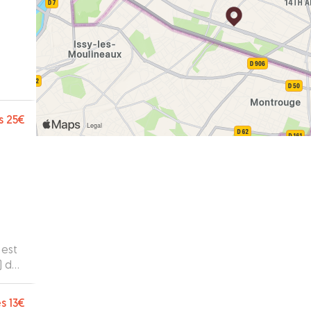
s
25€
 est
s
13€