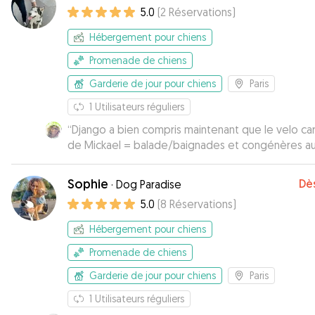
5.0
(
2
Réservations
)
Hébergement pour chiens
Promenade de chiens
Garderie de jour pour chiens
Paris
1
Utilisateurs réguliers
“
Django a bien compris maintenant que le velo ca
de Mickael = balade/baignades et congénères au
de Vincennes Du coup il saute à bord sans se fair
prier (attaché et en sécurité pour le voyage jusqu'au
Sophie
Dè
·
Dog Paradise
bois de Vincennes) 👍 Retour dans les temps nickel il
5.0
(
8
Réservations
)
fait une bonne sieste à l'heure qu'il est ... chien ch
content 🐶💤 Merci
”
Hébergement pour chiens
Promenade de chiens
Garderie de jour pour chiens
Paris
1
Utilisateurs réguliers