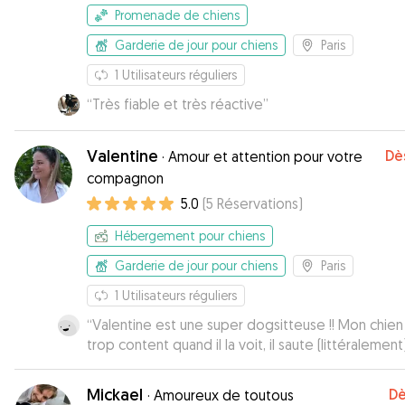
Promenade de chiens
Garderie de jour pour chiens
Paris
1
Utilisateurs réguliers
“
Très fiable et très réactive
”
Valentine
Dè
·
Amour et attention pour votre
compagnon
5.0
(
5
Réservations
)
Hébergement pour chiens
Garderie de jour pour chiens
Paris
1
Utilisateurs réguliers
“
Valentine est une super dogsitteuse !! Mon chien
trop content quand il la voit, il saute (littéralement) de
joie. Digne de confiance et attentionnée je vous la
recommande.
”
Mickael
Dè
·
Amoureux de toutous