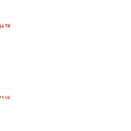
ès
7€
ès
8€