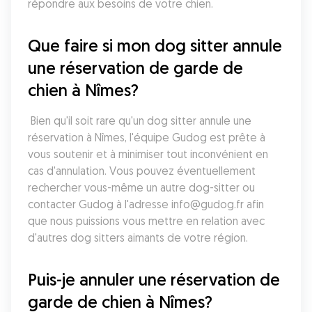
répondre aux besoins de votre chien.
Que faire si mon dog sitter annule 
une réservation de garde de 
chien à Nîmes?
 Bien qu'il soit rare qu'un dog sitter annule une 
réservation à Nîmes, l'équipe Gudog est prête à 
vous soutenir et à minimiser tout inconvénient en 
cas d'annulation. Vous pouvez éventuellement 
rechercher vous-même un autre dog-sitter ou 
contacter Gudog à l'adresse info@gudog.fr afin 
que nous puissions vous mettre en relation avec 
d'autres dog sitters aimants de votre région.
Puis-je annuler une réservation de 
garde de chien à Nîmes?