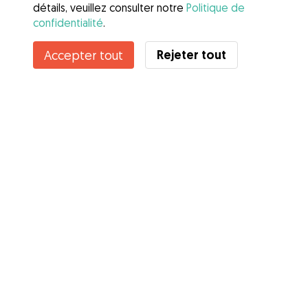
détails, veuillez consulter notre
Politique de
confidentialité
.
Rejeter tout
Accepter tout
Services
Comment cela marche
À propos de Gudog
Avis
Couverture vétérinaire
Conseils aux propriétaires
Conseils aux Dog Sitters