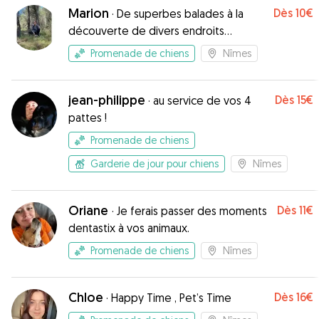
Marion
Dès
10€
·
De superbes balades à la
découverte de divers endroits
stimulants, odeurs, congénères et
Promenade de chiens
Nîmes
humains
jean-philippe
Dès
15€
·
au service de vos 4
pattes !
Promenade de chiens
Garderie de jour pour chiens
Nîmes
Oriane
Dès
11€
·
Je ferais passer des moments
dentastix à vos animaux.
Promenade de chiens
Nîmes
Chloe
Dès
16€
·
Happy Time , Pet’s Time