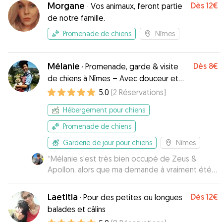
Morgane
Dès
12€
·
Vos animaux, feront partie
de notre famille.
Promenade de chiens
Nîmes
Mélanie
Dès
8€
·
Promenade, garde & visite
de chiens à Nîmes – Avec douceur et
attention
5.0
(
2
Réservations
)
Hébergement pour chiens
Promenade de chiens
Garderie de jour pour chiens
Nîmes
“
Mélanie s'est très bien occupé de Zeus &
Apollon, alors que ma demande à vraiment été
faite à la dernière minute. Merci !
”
Laetitia
Dès
12€
·
Pour des petites ou longues
balades et câlins