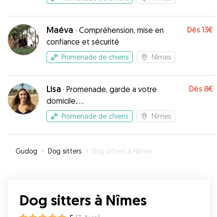
Maéva
Dès
13€
·
Compréhension, mise en
confiance et sécurité
Promenade de chiens
Nîmes
Lisa
Dès
8€
·
Promenade, garde a votre
domicile,….
Promenade de chiens
Nîmes
Gudog
»
Dog sitters
»
Dog sitters à Nîmes
Dog sitters à Nîmes