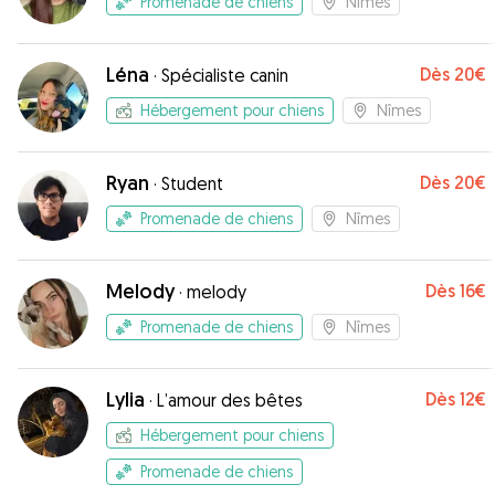
Promenade de chiens
Nîmes
Léna
Dès
20€
·
Spécialiste canin
Hébergement pour chiens
Nîmes
Ryan
Dès
20€
·
Student
Promenade de chiens
Nîmes
Melody
Dès
16€
·
melody
Promenade de chiens
Nîmes
Lylia
Dès
12€
·
L’amour des bêtes
Hébergement pour chiens
Promenade de chiens