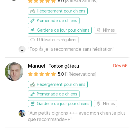
5.0
(
8
Réservations
)
Hébergement pour chiens
Promenade de chiens
Garderie de jour pour chiens
Nîmes
1
Utilisateurs réguliers
“
Top 👍 je la recommande sans hésitation
”
Manuel
Dès
6€
·
Tonton gâteau
5.0
(
1
Réservations
)
Hébergement pour chiens
Promenade de chiens
Garderie de jour pour chiens
Nîmes
“
Aux petits oignons +++ avec mon chien Je plus
que recommande++
”