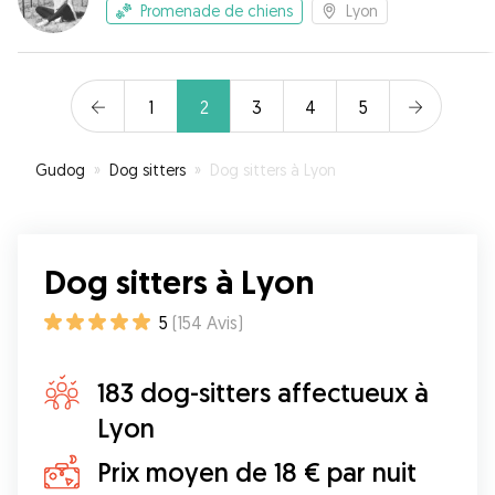
Promenade de chiens
Lyon
1
2
3
4
5
Gudog
»
Dog sitters
»
Dog sitters à Lyon
Dog sitters à Lyon
5
(
154
Avis
)
183 dog-sitters affectueux à
Lyon
Prix moyen de 18 € par nuit