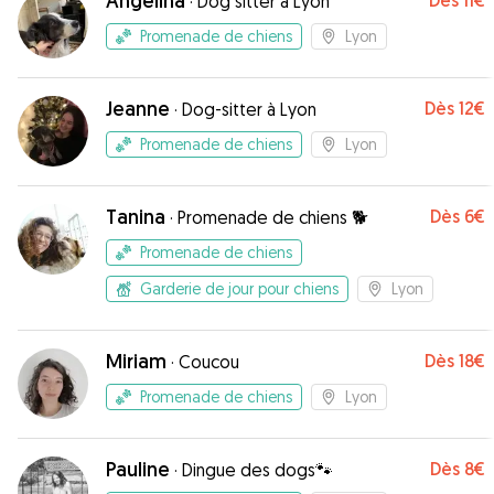
Angelina
Dès
11€
·
Dog sitter à Lyon
Promenade de chiens
Lyon
Jeanne
Dès
12€
·
Dog-sitter à Lyon
Promenade de chiens
Lyon
Tanina
Dès
6€
·
Promenade de chiens 🐕
Promenade de chiens
Garderie de jour pour chiens
Lyon
Miriam
Dès
18€
·
Coucou
Promenade de chiens
Lyon
Pauline
Dès
8€
·
Dingue des dogs🐾