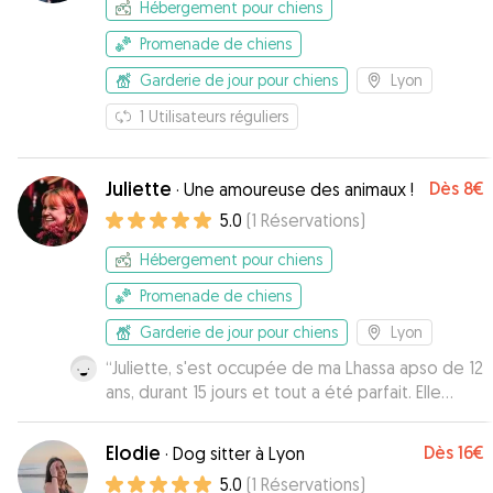
recommande !
”
Hébergement pour chiens
Promenade de chiens
Garderie de jour pour chiens
Lyon
1
Utilisateurs réguliers
Juliette
Dès
8€
·
Une amoureuse des animaux !
5.0
(
1
Réservations
)
Hébergement pour chiens
Promenade de chiens
Garderie de jour pour chiens
Lyon
“
Juliette, s'est occupée de ma Lhassa apso de 12
ans, durant 15 jours et tout a été parfait. Elle
m'envoyait des nouvelles et des photos
régulièrement.
”
Elodie
Dès
16€
·
Dog sitter à Lyon
5.0
(
1
Réservations
)