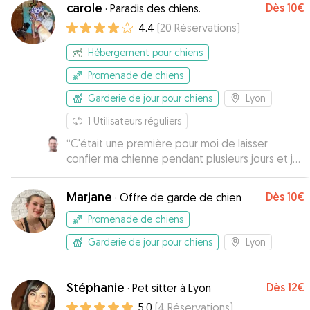
carole
Dès
10€
·
Paradis des chiens.
4.4
(
20
Réservations
)
Hébergement pour chiens
Promenade de chiens
Garderie de jour pour chiens
Lyon
1
Utilisateurs réguliers
“
C'était une première pour moi de laisser
confier ma chienne pendant plusieurs jours et je
suis ravi de la façon dont la garde s'est déroulée
avec Carole. Shiva retourne y passer un week-
Marjane
Dès
10€
·
Offre de garde de chien
end très bientôt ! Je recommande !
”
Promenade de chiens
Garderie de jour pour chiens
Lyon
Stéphanie
Dès
12€
·
Pet sitter à Lyon
5.0
(
4
Réservations
)