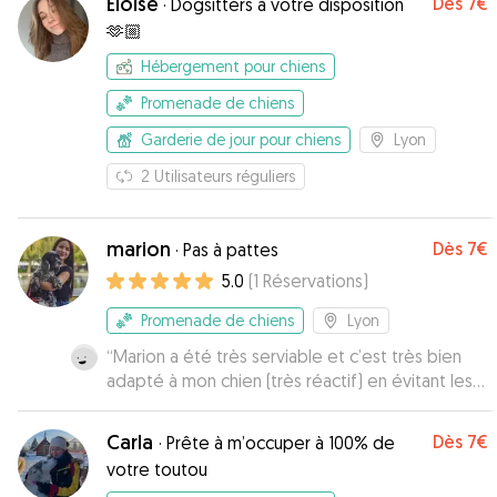
Eloise
Dès
7€
·
Dogsitters à votre disposition
🫶🏼
Hébergement pour chiens
Promenade de chiens
Garderie de jour pour chiens
Lyon
2
Utilisateurs réguliers
marion
Dès
7€
·
Pas à pattes
5.0
(
1
Réservations
)
Promenade de chiens
Lyon
“
Marion a été très serviable et c’est très bien
adapté à mon chien (très réactif) en évitant les
endroits trop peuplé de monde. Elle a été là à
l’heure et m’a bien rassurer (car première fois
Carla
Dès
7€
·
Prête à m’occuper à 100% de
que je demande un pettsiter) Je repasserais
votre toutou
part elle si j’ai besoin, en tout cas je la