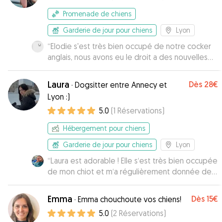
Promenade de chiens
Garderie de jour pour chiens
Lyon
“
Elodie s'est très bien occupé de notre cocker
anglais, nous avons eu le droit a des nouvelles
tout au long de la garde. C'était très
appréciable. Elodie est au top.
”
Laura
Dès
28€
·
Dogsitter entre Annecy et
Lyon :)
5.0
(
1
Réservations
)
Hébergement pour chiens
Garderie de jour pour chiens
Lyon
“
Laura est adorable ! Elle s‘est très bien occupée
de mon chiot et m‘a régulièrement donnée des
nouvelles. J’ai pu aller travailler tranquillement
sans me faire de souci ; j’étais en confiance
Emma
Dès
15€
·
Emma chouchoute vos chiens!
totale. Je la recommande sans hésitation !
”
5.0
(
2
Réservations
)