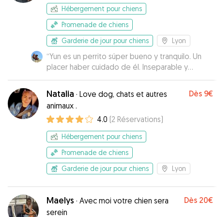
Hébergement pour chiens
Promenade de chiens
Garderie de jour pour chiens
Lyon
“
Yun es un perrito súper bueno y tranquilo. Un
placer haber cuidado de él. Inseparable y
cariñoso con nuestra niña. Los dueños un amor
de personas. Gracias por la oportunidad de
Natalia
Dès
9€
·
Love dog, chats et autres
habernos confiado a su bebé.
”
animaux .
4.0
(
2
Réservations
)
Hébergement pour chiens
Promenade de chiens
Garderie de jour pour chiens
Lyon
Maelys
Dès
20€
·
Avec moi votre chien sera
serein