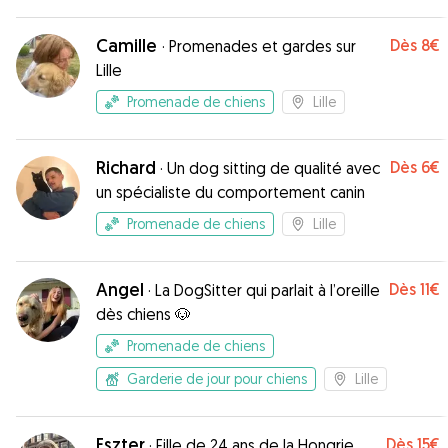
Camille
Dès
8€
·
Promenades et gardes sur
Lille
Promenade de chiens
Lille
Richard
Dès
6€
·
Un dog sitting de qualité avec
un spécialiste du comportement canin
Promenade de chiens
Lille
Angel
Dès
11€
·
La DogSitter qui parlait à l’oreille
dès chiens 🐶
Promenade de chiens
Garderie de jour pour chiens
Lille
Eszter
Dès
15€
·
Fille de 24 ans de la Hongrie,