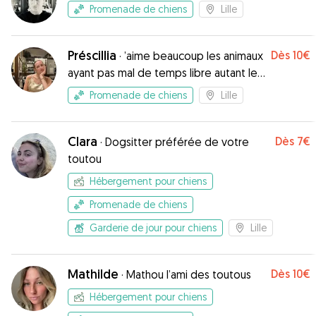
Promenade de chiens
Lille
Préscillia
Dès
10€
·
’aime beaucoup les animaux
ayant pas mal de temps libre autant le
passer en bonne compagnie 😌
Promenade de chiens
Lille
Clara
Dès
7€
·
Dogsitter préférée de votre
toutou
Hébergement pour chiens
Promenade de chiens
Garderie de jour pour chiens
Lille
Mathilde
Dès
10€
·
Mathou l’ami des toutous
Hébergement pour chiens