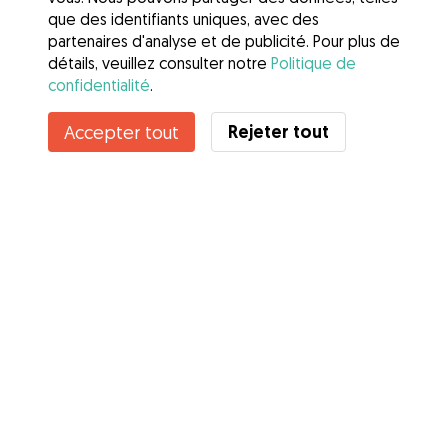
que des identifiants uniques, avec des
partenaires d'analyse et de publicité. Pour plus de
détails, veuillez consulter notre
Politique de
confidentialité
.
Rejeter tout
Accepter tout
Services
Comment cela marche
À propos de Gudog
Avis
Couverture vétérinaire
Conseils aux propriétaires