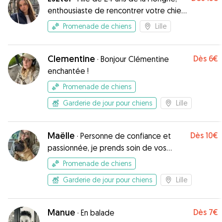
enthousiaste de rencontrer votre chien
!
Promenade de chiens
Lille
Clementine
Dès
6€
·
Bonjour Clémentine
enchantée !
Promenade de chiens
Garderie de jour pour chiens
Lille
Maëlle
Dès
10€
·
Personne de confiance et
passionnée, je prends soin de vos
animaux comme s’ils étaient les miens !”
Promenade de chiens
Garderie de jour pour chiens
Lille
Manue
Dès
7€
·
En balade