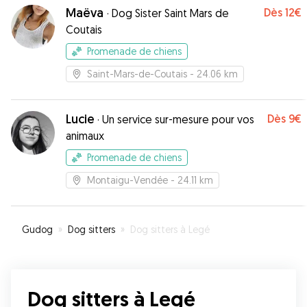
Maëva
Dès
12€
·
Dog Sister Saint Mars de
Coutais
Promenade de chiens
Saint-Mars-de-Coutais
- 24.06 km
Lucie
Dès
9€
·
Un service sur-mesure pour vos
animaux
Promenade de chiens
Montaigu-Vendée
- 24.11 km
Gudog
»
Dog sitters
»
Dog sitters à Legé
Dog sitters à Legé