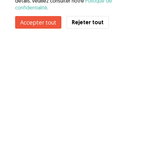
détails, veuillez consulter notre
Politique de
confidentialité
.
Rejeter tout
Accepter tout
Services
Comment cela marche
À propos de Gudog
Avis
Couverture vétérinaire
Conseils aux propriétaires
Conseils aux Dog Sitters
Devenir à dog-sitter