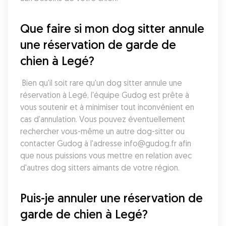
Que faire si mon dog sitter annule 
une réservation de garde de 
chien à Legé?
 Bien qu'il soit rare qu'un dog sitter annule une 
réservation à Legé, l'équipe Gudog est prête à 
vous soutenir et à minimiser tout inconvénient en 
cas d'annulation. Vous pouvez éventuellement 
rechercher vous-même un autre dog-sitter ou 
contacter Gudog à l'adresse info@gudog.fr afin 
que nous puissions vous mettre en relation avec 
d'autres dog sitters aimants de votre région.
Puis-je annuler une réservation de 
garde de chien à Legé?