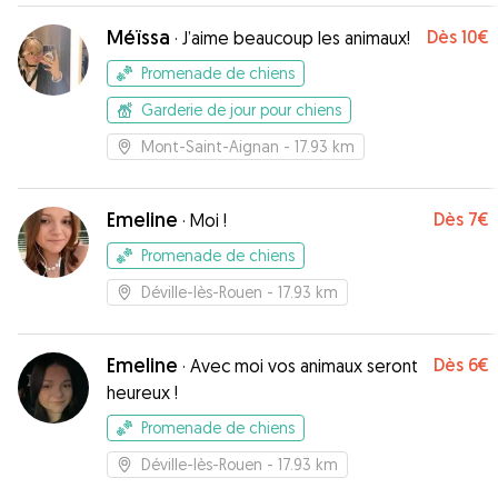
Méïssa
Dès
10€
·
J’aime beaucoup les animaux!
Promenade de chiens
Garderie de jour pour chiens
Mont-Saint-Aignan
- 17.93 km
Emeline
Dès
7€
·
Moi !
Promenade de chiens
Déville-lès-Rouen
- 17.93 km
Emeline
Dès
6€
·
Avec moi vos animaux seront
heureux !
Promenade de chiens
Déville-lès-Rouen
- 17.93 km