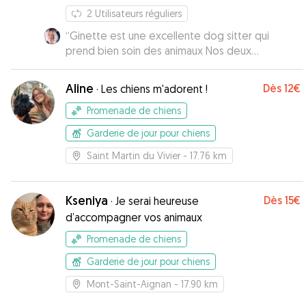
2
Utilisateurs réguliers
“
Ginette est une excellente dog sitter qui
prend bien soin des animaux Nos deux
bouledogues français ont passé un super week-
end Je la recommande à 100%
”
Aline
Dès
12€
·
Les chiens m'adorent !
Promenade de chiens
Garderie de jour pour chiens
Saint Martin du Vivier
- 17.76 km
Kseniya
Dès
15€
·
Je serai heureuse
d’accompagner vos animaux
Promenade de chiens
Garderie de jour pour chiens
Mont-Saint-Aignan
- 17.90 km