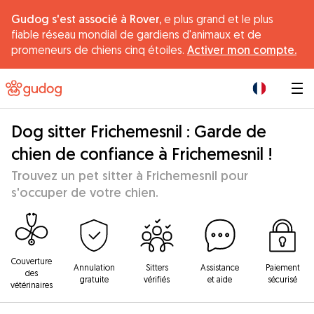
Gudog s'est associé à Rover,
e plus grand et le plus
fiable réseau mondial de gardiens d'animaux et de
promeneurs de chiens cinq étoiles.
Activer mon compte.
|
Dog sitter Frichemesnil : Garde de
chien de confiance à Frichemesnil !
Trouvez un pet sitter à Frichemesnil pour
s'occuper de votre chien.
Couverture
Annulation
Sitters
Assistance
Paiement
des
gratuite
vérifiés
et aide
sécurisé
vétérinaires