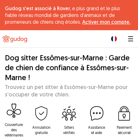
Gudog s'est associé à Rover,
e plus grand et le plus
fiable réseau mondial de gardiens d'animaux et de
promeneurs de chiens cinq étoiles.
Activer mon compte.
|
Dog sitter Essômes-sur-Marne : Garde
de chien de confiance à Essômes-sur-
Marne !
Trouvez un pet sitter à Essômes-sur-Marne pour
s'occuper de votre chien.
Couverture
Annulation
Sitters
Assistance
Paiement
des
gratuite
vérifiés
et aide
sécurisé
vétérinaires