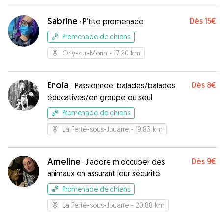
Sabrine
Dès
15€
·
P’tite promenade
Promenade de chiens
Orly-sur-Morin
- 17.20 km
Enola
Dès
8€
·
Passionnée: balades/balades
éducatives/en groupe ou seul
Promenade de chiens
La Ferté-sous-Jouarre
- 19.83 km
Ameline
Dès
9€
·
J’adore m’occuper des
animaux en assurant leur sécurité
Promenade de chiens
La Ferté-sous-Jouarre
- 20.88 km