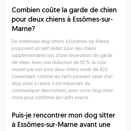
Combien coûte la garde de chien 
pour deux chiens à Essômes-sur-
Marne?
De nombreux dog-sitters à Essômes-sur-Marne 
proposent un tarif réduit pour des chiens 
supplémentaires lors d'une réservation de garde 
de chien. Avec une réduction de 50 %, le coût 
moyen par nuit pour deux chiens serait de €23. 
Cependant, comme les tarifs peuvent varier d'un 
dog-sitter à l'autre, il est important de 
communiquer directement avec votre dog-sitter 
choisi pour confirmer les tarifs exacts.
Puis-je rencontrer mon dog sitter 
à Essômes-sur-Marne avant une 