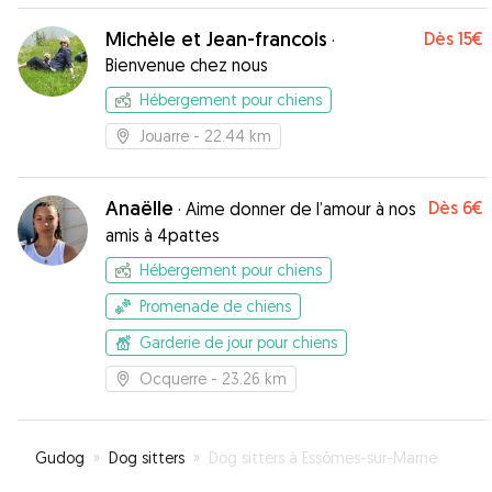
Michèle et Jean-francois
Dès
15€
·
Bienvenue chez nous
Hébergement pour chiens
Jouarre
- 22.44 km
Anaëlle
Dès
6€
·
Aime donner de l’amour à nos
amis à 4pattes
Hébergement pour chiens
Promenade de chiens
Garderie de jour pour chiens
Ocquerre
- 23.26 km
Gudog
»
Dog sitters
»
Dog sitters à Essômes-sur-Marne