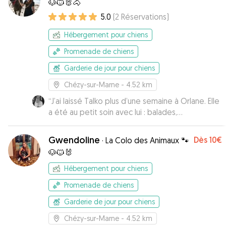
🐶🐱🐰🐴
5.0
(
2
Réservations
)
Hébergement pour chiens
Promenade de chiens
Garderie de jour pour chiens
Chézy-sur-Marne
- 4.52 km
“
J’ai laissé Talko plus d’une semaine à Orlane. Elle
a été au petit soin avec lui : balades,
gourmandises etc. Elle m’a également envoyé
pleins de photos pour me tenir informée. Si vous
Gwendoline
Dès
10€
·
La Colo des Animaux 🐾
voulez que votre toutou soit à l’aise lors de vos
🐶🐱🐰
absences, n’hésitez pas une seule seconde à
confier sa garde à Orlane ☺️
”
Hébergement pour chiens
Promenade de chiens
Garderie de jour pour chiens
Chézy-sur-Marne
- 4.52 km