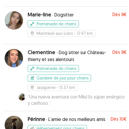
Marie-line
Dès
8€
·
Dogsitter
Promenade de chiens
Montreuil-aux-Lions
- 12.97 km
Clementine
Dès
8€
·
Dog sitter sur Château-
thierry et ses alentours
Promenade de chiens
Garderie de jour pour chiens
Jaulgonne
- 13.37 km
“
Una nueva aventura con Milu! Es súper enérgico
y cariñoso.
”
Périnne
Dès
10€
·
L’amie de nos meilleurs amis
Hébergement pour chiens