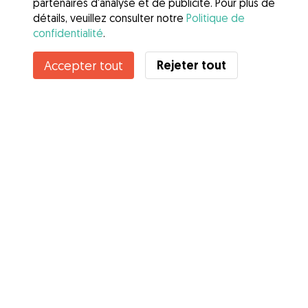
partenaires d'analyse et de publicité. Pour plus de
détails, veuillez consulter notre
Politique de
confidentialité
.
Rejeter tout
Accepter tout
Services
Comment cela marche
À propos de Gudog
Avis
Couverture vétérinaire
Conseils aux propriétaires
Conseils aux Dog Sitters