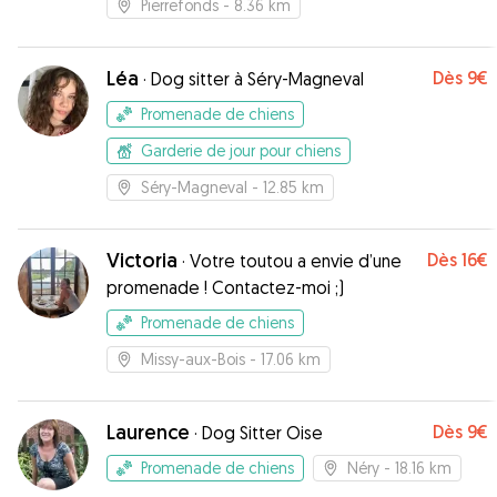
Pierrefonds
- 8.36 km
Léa
Dès
9€
·
Dog sitter à Séry-Magneval
Promenade de chiens
Garderie de jour pour chiens
Séry-Magneval
- 12.85 km
Victoria
Dès
16€
·
Votre toutou a envie d’une
promenade ! Contactez-moi ;)
Promenade de chiens
Missy-aux-Bois
- 17.06 km
Laurence
Dès
9€
·
Dog Sitter Oise
Promenade de chiens
Néry
- 18.16 km