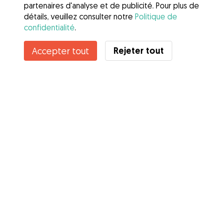
partenaires d'analyse et de publicité. Pour plus de
détails, veuillez consulter notre
Politique de
confidentialité
.
Rejeter tout
Accepter tout
Services
Comment cela marche
À propos de Gudog
Avis
Couverture vétérinaire
Conseils aux propriétaires
Conseils aux Dog Sitters