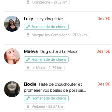
Compiègne
- 21.02 km
Lucy
Dès
7€
·
Lucy, dog sitter
Promenade de chiens
Margny-lès-Compiègne
- 21.60 km
Maëva
Dès
15€
·
Dog sitter à Le Meux
Promenade de chiens
Le Meux
- 21.79 km
Elodie
Dès
9€
·
Hate de chouchouter et
promener vos boules de poils sur
pattes ^-^
Promenade de chiens
Verberie
- 22.37 km