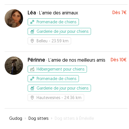
Léa
Dès
7€
·
L’amie des animaux
Promenade de chiens
Garderie de jour pour chiens
Belleu
- 23.59 km
Périnne
Dès
10€
·
L’amie de nos meilleurs amis
Hébergement pour chiens
Promenade de chiens
Garderie de jour pour chiens
Hautevesnes
- 24.36 km
Gudog
»
Dog sitters
»
Dog sitters à Éméville