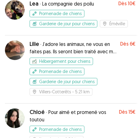
Lea
Dès
10€
·
La compagnie des poilu
Promenade de chiens
Garderie de jour pour chiens
Éméville
Lilie
Dès
6€
·
J’adore les animaux, ne vous en
faites pas. Ils seront bien traité avec moi
☺️
Hébergement pour chiens
Promenade de chiens
Garderie de jour pour chiens
Villers-Cotterêts
- 5.21 km
Chloé
Dès
15€
·
Pour aimé et promené vos
toutou
Promenade de chiens