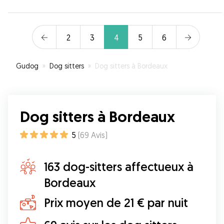
2
3
4
5
6
Gudog
»
Dog sitters
»
Dog sitters à Bordeaux
Dog sitters à Bordeaux
5
(
69
Avis
)
163 dog-sitters affectueux à
Bordeaux
Prix moyen de 21 € par nuit