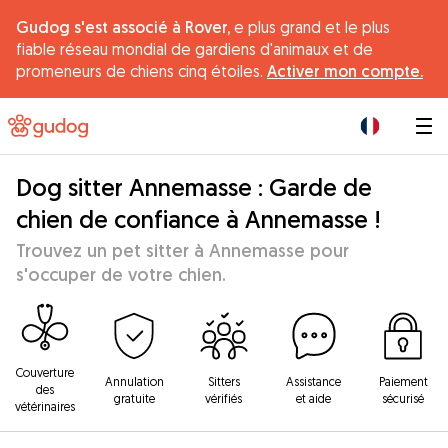
Gudog s'est associé à Rover,
e plus grand et le plus
fiable réseau mondial de gardiens d'animaux et de
promeneurs de chiens cinq étoiles.
Activer mon compte.
|
Dog sitter Annemasse : Garde de
chien de confiance à Annemasse !
Trouvez un pet sitter à Annemasse pour
s'occuper de votre chien.
Couverture
Annulation
Sitters
Assistance
Paiement
des
gratuite
vérifiés
et aide
sécurisé
vétérinaires