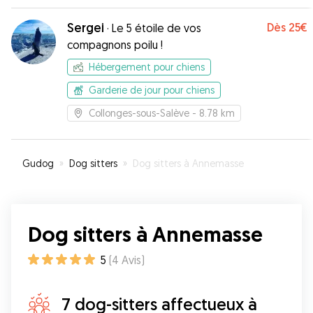
Sergei
Dès
25€
·
Le 5 étoile de vos
compagnons poilu !
Hébergement pour chiens
Garderie de jour pour chiens
Collonges-sous-Salève
- 8.78 km
Gudog
»
Dog sitters
»
Dog sitters à Annemasse
Dog sitters à Annemasse
5
(
4
Avis
)
7 dog-sitters affectueux à