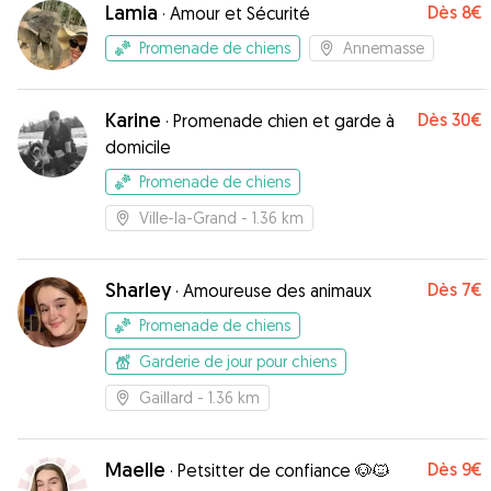
Lamia
Dès
8€
·
Amour et Sécurité
Promenade de chiens
Annemasse
Karine
Dès
30€
·
Promenade chien et garde à
domicile
Promenade de chiens
Ville-la-Grand
- 1.36 km
Sharley
Dès
7€
·
Amoureuse des animaux
Promenade de chiens
Garderie de jour pour chiens
Gaillard
- 1.36 km
Maelle
Dès
9€
·
Petsitter de confiance 🐶🐱