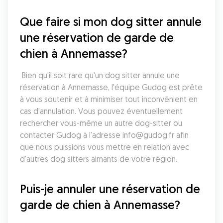
Que faire si mon dog sitter annule 
une réservation de garde de 
chien à Annemasse?
 Bien qu'il soit rare qu'un dog sitter annule une 
réservation à Annemasse, l'équipe Gudog est prête 
à vous soutenir et à minimiser tout inconvénient en 
cas d'annulation. Vous pouvez éventuellement 
rechercher vous-même un autre dog-sitter ou 
contacter Gudog à l'adresse info@gudog.fr afin 
que nous puissions vous mettre en relation avec 
d'autres dog sitters aimants de votre région.
Puis-je annuler une réservation de 
garde de chien à Annemasse?