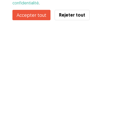
confidentialité
.
Rejeter tout
Accepter tout
Services
Comment cela marche
À propos de Gudog
Avis
Couverture vétérinaire
Conseils aux propriétaires
Conseils aux Dog Sitters
Devenir à dog-sitter