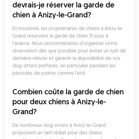
devrais-je réserver la garde de 
chien à Anizy-le-Grand?
En moyenne, les propriétaires de chiens à Anizy-le-
Grand réservent la garde de chien 15 jours à 
l'avance. Nous recommandons d'organiser votre 
réservation dès que possible pour éviter un rush de 
dernière minute et garantir la disponibilité de vos 
dog-sitters préférés, en particulier pendant les 
périodes de pointe comme l'été.
Combien coûte la garde de chien 
pour deux chiens à Anizy-le-
Grand?
De nombreux dog-sitters à Anizy-le-Grand 
proposent un tarif réduit pour des chiens 