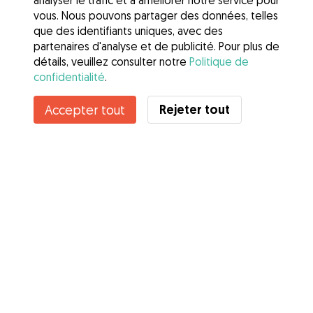
analyser le trafic et à améliorer notre service pour
vous. Nous pouvons partager des données, telles
que des identifiants uniques, avec des
partenaires d'analyse et de publicité. Pour plus de
détails, veuillez consulter notre
Politique de
confidentialité
.
Rejeter tout
Accepter tout
Services
Comment cela marche
À propos de Gudog
Avis
Couverture vétérinaire