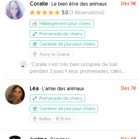
Coralie
Dès
9€
·
Le bien être des animaux
5.0
(
3
Réservations
)
Hébergement pour chiens
Promenade de chiens
Garderie de jour pour chiens
Anizy-le-Grand
“
Coralie s'est très bien occupée de Suki
pendant 3 jours !! Jeux, promenades, câlins,
activités avec les enfants, tout s'est très bien
passé. Suki s'est bien adaptée à la maison et au
Léa
Dès
7€
·
L’amie des animaux
jardin. Excellente Dog-sitter, je recommande les
yeux fermés :)
”
Promenade de chiens
Garderie de jour pour chiens
Belleu
- 18.16 km