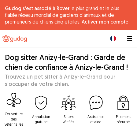
Gudog s'est associé à Rover,
e plus grand et le plus
fiable réseau mondial de gardiens d'animaux et de
promeneurs de chiens cinq étoiles.
Activer mon compte.
|
Dog sitter Anizy-le-Grand : Garde de
chien de confiance à Anizy-le-Grand !
Trouvez un pet sitter à Anizy-le-Grand pour
s'occuper de votre chien.
Couverture
Annulation
Sitters
Assistance
Paiement
des
gratuite
vérifiés
et aide
sécurisé
vétérinaires