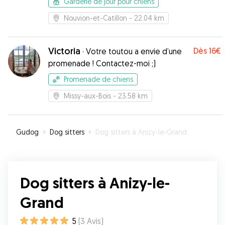
Garderie de jour pour chiens
Nouvion-et-Catillon
- 22.04 km
Victoria
Dès
16€
·
Votre toutou a envie d’une
promenade ! Contactez-moi ;)
Promenade de chiens
Missy-aux-Bois
- 23.58 km
Gudog
»
Dog sitters
»
Dog sitters à Anizy-le-Grand
Dog sitters à Anizy-le-
Grand
5
(
3
Avis
)