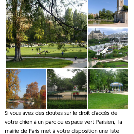
Hygiène
Astuces
Races de chiens
Trouver un dog sitter
Qu'est-ce que
Gudog ?
Gudog est la manière la plus facile de
Si vous avez des doutes sur le droit d’accès de
trouver et réserver le dog-sitter parfait.
votre chien à un parc ou espace vert Parisien, la
Des milliers de dog sitters de confiance
mairie de Paris met à votre disposition une liste
sont prêts à s'occuper de votre chien