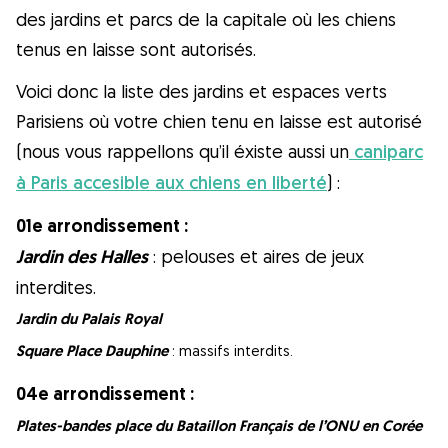
des jardins et parcs de la capitale où les chiens
comme d'un membre de la famille ! Toutes
tenus en laisse sont autorisés.
les réservations sont assorties d'une
couverture vétérinaire et d'une annulation
Voici donc la liste des jardins et espaces verts
gratuite.
Parisiens où votre chien tenu en laisse est autorisé
(nous vous rappellons qu’il éxiste aussi un
caniparc
Découvrez Gudog
à Paris accesible aux chiens en liberté
) :
01e arrondissement :
Jardin des Halles
: pelouses et aires de jeux
interdites.
Jardin du Palais Royal
Square Place Dauphine
: massifs interdits.
04e arrondissement :
Plates-bandes place du Bataillon Français de l’ONU en Corée