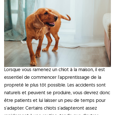
Hygiène
Astuces
Races de chiens
Trouver un dog sitter
Lorsque vous ramenez un chiot à la maison, il est
Qu'est-ce que
essentiel de commencer l’apprentissage de la
Gudog ?
propreté le plus tôt possible. Les accidents sont
Gudog est la manière la plus facile de
naturels et peuvent se produire, vous devrez donc
trouver et réserver le dog-sitter parfait.
être patients et lui laisser un peu de temps pour
Des milliers de dog sitters de confiance
s’adapter. Certains chiots s’adapteront assez
sont prêts à s'occuper de votre chien