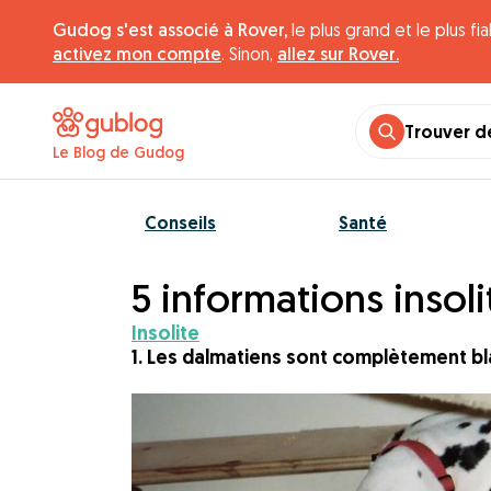
Gudog s'est associé à Rover,
le plus grand et le plus f
activez mon compte
. Sinon,
allez sur Rover.
Trouver d
Le Blog de Gudog
Conseils
Santé
5 informations insoli
Insolite
1. Les dalmatiens sont complètement bla