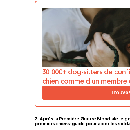
30 000+ dog-sitters de conf
chien comme d'un membre de
Trouvez
2. Après la Première Guerre Mondiale le 
premiers chiens-guide pour aider les solda