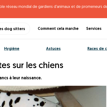
iable réseau mondial de gardiens d'animaux et de promeneurs de
Comment cela marche
Services
es dog sitters
Hygiène
Astuces
Races de c
tes sur les chiens
ncs à leur naissance.