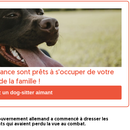
iance sont prêts à s'occuper de votre
 la famille !
 un dog-sitter aimant
gouvernement allemand a commencé à dresser les
ts qui avaient perdu la vue au combat.